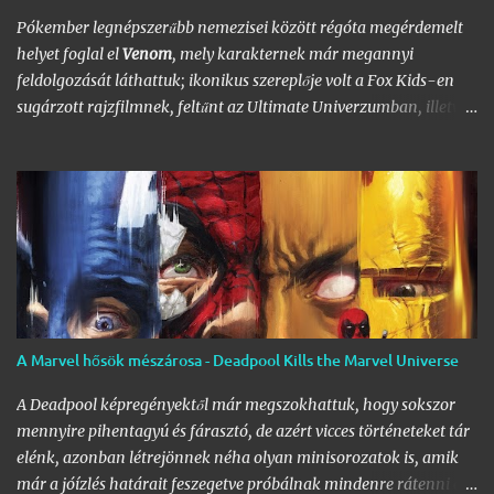
így is folyamatosan borsot tör a képregényrajongók orra alá,
Pókember legnépszerűbb nemezisei között régóta megérdemelt
hála a Nagy
DC
- és
Marvel-Képregénygyűjtemény
egyre
helyet foglal el
Venom
, mely karakternek már megannyi
nagyobb helyet igénylő …
feldolgozását láthattuk; ikonikus szereplője volt a Fox Kids-en
sugárzott rajzfilmnek, feltűnt az Ultimate Univerzumban, illetve
a sokak által jogosan vitatott Pókember 3 filmben. Legelső
feltűnése a 80-as évekre nyúlik vissza, egészen pontosan az
Amazing Spider-Man
252. számába a szimbióta első feltűnése, a
299. számban pedig már Venomot csodálhattuk egy rövid cameo
erejéig a füzet végén, egy vérfagyasztó jelenetben, ahol Mary
Jane-et rémítette halálra. A gonosztevő megalkotása egyébként
Todd MacFarlane
és
David Michelinie
nevéhez fűzödik, előbbi
pedig részt vett a film forgatókönyvének megírásában. A rajongói
nyomást általában igyekeznek figyelembe venni mind a
A Marvel hősök mészárosa - Deadpool Kills the Marvel Universe
képregények, mind a filmek terén, a Marvel és a Sony közös
megegyezésének köszönhetően pedig megszületett a legendás
A Deadpool képregényektől már megszokhattuk, hogy sokszor
karakter, Venom önálló filmje. (Azt azért hozzátenném
mennyire pihentagyú és fárasztó, de azért vicces történeteket tár
zárójelben, hogy inkább lett ez egy Eddie …
elénk, azonban létrejönnek néha olyan minisorozatok is, amik
már a jóízlés határait feszegetve próbálnak mindenre rátenni egy