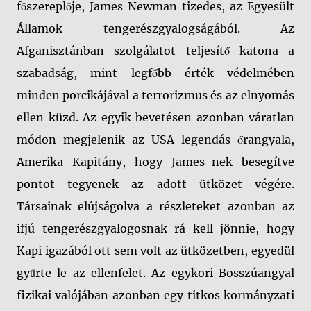
főszereplője, James Newman tizedes, az Egyesült
Államok tengerészgyalogságából. Az
Afganisztánban szolgálatot teljesítő katona a
szabadság, mint legfőbb érték védelmében
minden porcikájával a terrorizmus és az elnyomás
ellen küzd. Az egyik bevetésen azonban váratlan
módon megjelenik az USA legendás őrangyala,
Amerika Kapitány, hogy James-nek besegítve
pontot tegyenek az adott ütközet végére.
Társainak elújságolva a részleteket azonban az
ifjú tengerészgyalogosnak rá kell jönnie, hogy
Kapi igazából ott sem volt az ütközetben, egyedül
gyűrte le az ellenfelet. Az egykori Bosszúangyal
fizikai valójában azonban egy titkos kormányzati