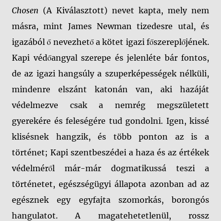
Chosen
(A Kiválasztott) nevet kapta, mely nem
másra, mint James Newman tizedesre utal, és
igazából ő nevezhető a kötet igazi főszereplőjének.
Kapi védőangyal szerepe és jelenléte bár fontos,
de az igazi hangsúly a szuperképességek nélküli,
mindenre elszánt katonán van, aki hazáját
védelmezve csak a nemrég megszületett
gyerekére és feleségére tud gondolni. Igen, kissé
klisésnek hangzik, és több ponton az is a
történet; Kapi szentbeszédei a haza és az értékek
védelméről már-már dogmatikussá teszi a
történetet, egészségügyi állapota azonban ad az
egésznek egy egyfajta szomorkás, borongós
hangulatot. A magatehetetlenül, rossz