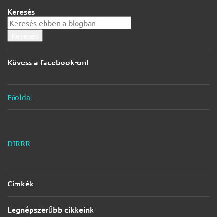
g
Keresés
y
z
é
s
Kövess a facebook-on!
e
k
Főoldal
DIRRR
Címkék
Legnépszerűbb cikkeink