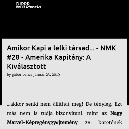
DIRRR
Ugrás a fő tartalomra
FELIRATKOZÁS
Amikor Kapi a lelki társad... - NMK
#28 - Amerika Kapitány: A
Kiválasztott
by
gábor bence
január 23, 2019
...akkor senki nem állíthat meg! De tényleg. Ezt
más nem is tudja bizonyítani, mint az
Nagy
Marvel-Képregénygyűjtemény
28. kötetének