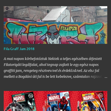
Fila Graff Jam 2018
A mai napon körbefotóztuk Nektek a teljes egészében átfestett
Filatorigáti legálfalat, ahol tegnap zajlott le egy egész napos
graffiti jam, rengeteg résztvevővel és érdeklődővel. Az első fal
mellett a Bogdáni úti fal is be lett kebelezve, számtalan rajzzal, és
változatos stílusokkal. Nem is szaporítanám szót, csekkoljátok a
több mint 60 képből álló galériát, az idei legnagyobb hazai
graffiti jam rajzaival!