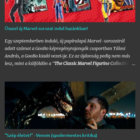
Ősszel új Marvel-sorozat indul hazánkban!
Egy szeptemberben induló, új papíralapú Marvel-sorozatról
adott számot a GooBo képregényrajongók csoportban Tálosi
András, a GooBo kiadó vezetője. Ez az újdonság pedig nem más
lesz, mint a külföldön a "
The Classic Marvel Figurine Collection
"
néven futott, 200 számot megélt magazin, melynek minden
része egy 20 oldalas "kisokos" az adott karakter eddigi
életpályájáról, egy róla mintázott ólomfigurával együtt.
Hazánkban már volt hasonló kaliberű próbálkozás a DC
figurákkal, de az a kísérlet hamar kudarcba fulladt, és kaszálták
a sorozatot. A kiadó ezúttal is az Eaglemoss lesz, a megjelenésre
pedig már nem is kell olyan sokat várnunk, alig néhány hét
múlva már a polcunkon tudhatjuk az első darabot. Az eredeti
sorozat 200 számot élt meg, ami azért nem kevés figurát jelent;
"Szép életet!" - Venom (spoilermentes kritika)
lehet készíteni hozzá az üres polcokat, melyek átrendezése már