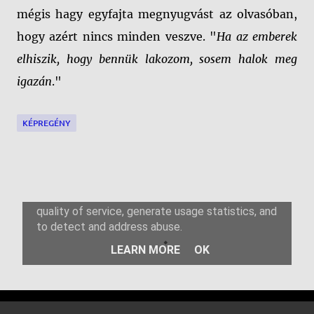
mégis hagy egyfajta megnyugvást az olvasóban,
hogy azért nincs minden veszve. "
Ha az emberek
elhiszik, hogy bennük lakozom, sosem halok meg
igazán
."
KÉPREGÉNY
M
e
g
j
e