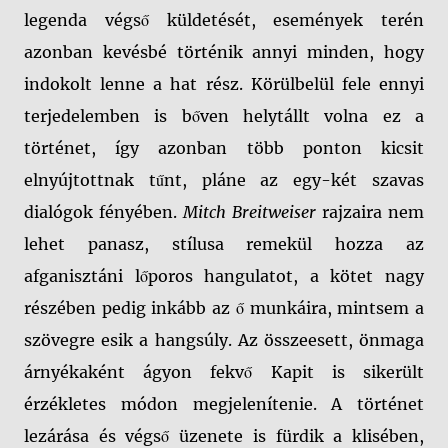
legenda végső küldetését, események terén
azonban kevésbé történik annyi minden, hogy
indokolt lenne a hat rész. Körülbelül fele ennyi
terjedelemben is bőven helytállt volna ez a
történet, így azonban több ponton kicsit
elnyújtottnak tűnt, pláne az egy-két szavas
dialógok fényében.
Mitch Breitweiser
rajzaira nem
lehet panasz, stílusa remekül hozza az
afganisztáni lőporos hangulatot, a kötet nagy
részében pedig inkább az ő munkáira, mintsem a
szövegre esik a hangsúly. Az összeesett, önmaga
árnyékaként ágyon fekvő Kapit is sikerült
érzékletes módon megjelenítenie. A történet
lezárása és végső üzenete is fürdik a klisében,