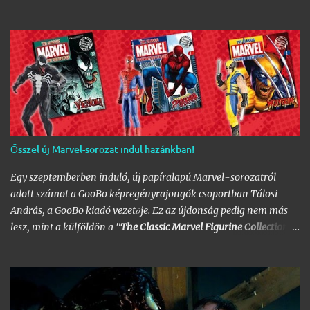
változatos stílusokkal. Nem is szaporítanám szót, csekkoljátok a
több mint 60 képből álló galériát, az idei legnagyobb hazai
graffiti jam rajzaival!
Ősszel új Marvel-sorozat indul hazánkban!
Egy szeptemberben induló, új papíralapú Marvel-sorozatról
adott számot a GooBo képregényrajongók csoportban Tálosi
András, a GooBo kiadó vezetője. Ez az újdonság pedig nem más
lesz, mint a külföldön a "
The Classic Marvel Figurine Collection
"
néven futott, 200 számot megélt magazin, melynek minden
része egy 20 oldalas "kisokos" az adott karakter eddigi
életpályájáról, egy róla mintázott ólomfigurával együtt.
Hazánkban már volt hasonló kaliberű próbálkozás a DC