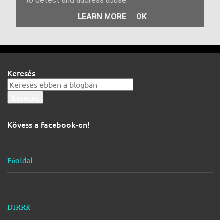
e
g
j
e
g
Keresés
y
z
é
s
Kövess a facebook-on!
e
k
Főoldal
DIRRR