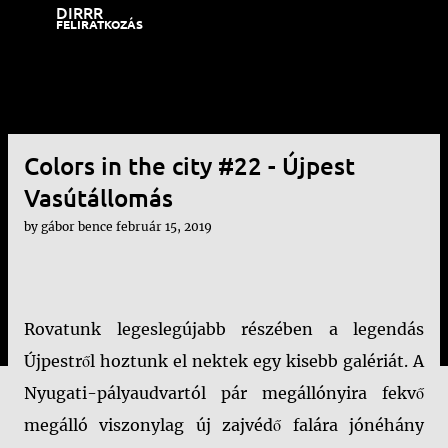
DIRRR
Ugrás a fő tartalomra
FELIRATKOZÁS
Colors in the city #22 - Újpest
Vasútállomás
by
gábor bence
február 15, 2019
Rovatunk legeslegújabb részében a legendás
Újpestről hoztunk el nektek egy kisebb galériát. A
Nyugati-pályaudvartól pár megállónyira fekvő
megálló viszonylag új zajvédő falára jónéhány