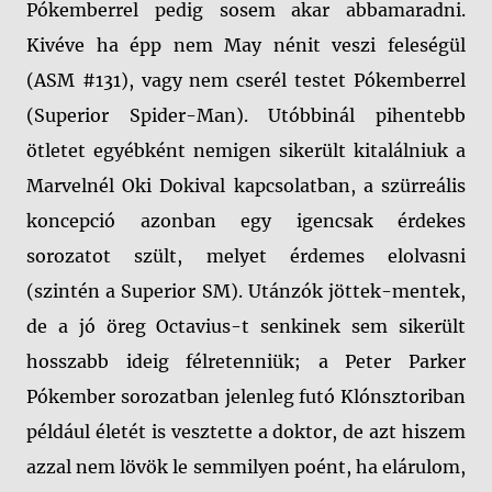
Pókemberrel pedig sosem akar abbamaradni.
Kivéve ha épp nem May nénit veszi feleségül
(ASM #131), vagy nem cserél testet Pókemberrel
(Superior Spider-Man). Utóbbinál pihentebb
ötletet egyébként nemigen sikerült kitalálniuk a
Marvelnél Oki Dokival kapcsolatban, a szürreális
koncepció azonban egy igencsak érdekes
sorozatot szült, melyet érdemes elolvasni
(szintén a Superior SM). Utánzók jöttek-mentek,
de a jó öreg Octavius-t senkinek sem sikerült
hosszabb ideig félretenniük; a Peter Parker
Pókember sorozatban jelenleg futó Klónsztoriban
például életét is vesztette a doktor, de azt hiszem
azzal nem lövök le semmilyen poént, ha elárulom,