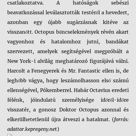
csatlakoztatva. A hatóságok sebészi
beavatkozással leválasztották testéről a hevedert,
azonban egy újabb sugárzásnak kitéve az
visszanőtt. Octopus bűncselekmények révén akart
vagyonhoz és hatalomhoz jutni, bandákat
szervezett, amelyek segítségével megpróbált a
New York-i alvilág meghatározó figurájává válni.
Harcolt a Fenegyerek és Mr. Fantastic ellen is, de
leghőbb vágya, hogy leszámolhasson első számú
ellenségével, Pókemberrel. Habár Octavius eredeti
félénk, jóindulatú személyisége időről-időre
visszatér, a gonosz Doktor Octopus azonnal és
elkerülhetetlenül újra átveszi a hatalmat. (
forrás:
adattar.kepregeny.ne
t)