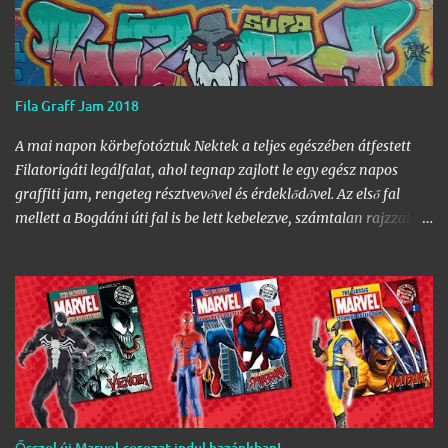
Fila Graff Jam 2018
A mai napon körbefotóztuk Nektek a teljes egészében átfestett
Filatorigáti legálfalat, ahol tegnap zajlott le egy egész napos
graffiti jam, rengeteg résztvevővel és érdeklődővel. Az első fal
mellett a Bogdáni úti fal is be lett kebelezve, számtalan rajzzal, és
változatos stílusokkal. Nem is szaporítanám szót, csekkoljátok a
több mint 60 képből álló galériát, az idei legnagyobb hazai
graffiti jam rajzaival!
Ősszel új Marvel-sorozat indul hazánkban!