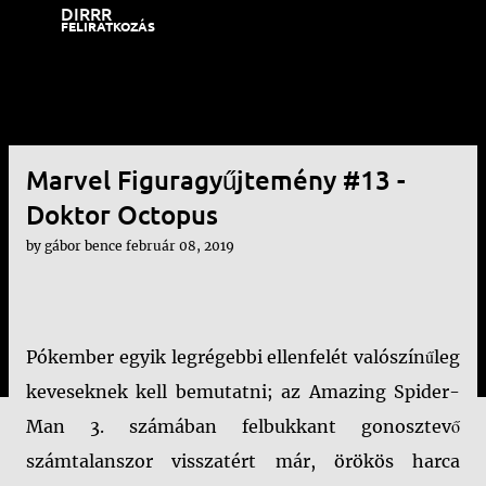
DIRRR
Ugrás a fő tartalomra
FELIRATKOZÁS
Marvel Figuragyűjtemény #13 -
Doktor Octopus
by
gábor bence
február 08, 2019
Pókember egyik legrégebbi ellenfelét valószínűleg
keveseknek kell bemutatni; az Amazing Spider-
Man 3. számában felbukkant gonosztevő
számtalanszor visszatért már, örökös harca