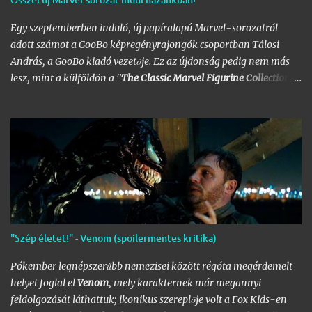
Egy szeptemberben induló, új papíralapú Marvel-sorozatról
adott számot a GooBo képregényrajongók csoportban Tálosi
András, a GooBo kiadó vezetője. Ez az újdonság pedig nem más
lesz, mint a külföldön a "
The Classic Marvel Figurine Collection
"
néven futott, 200 számot megélt magazin, melynek minden
része egy 20 oldalas "kisokos" az adott karakter eddigi
életpályájáról, egy róla mintázott ólomfigurával együtt.
Hazánkban már volt hasonló kaliberű próbálkozás a DC
figurákkal, de az a kísérlet hamar kudarcba fulladt, és kaszálták
a sorozatot. A kiadó ezúttal is az Eaglemoss lesz, a megjelenésre
pedig már nem is kell olyan sokat várnunk, alig néhány hét
múlva már a polcunkon tudhatjuk az első darabot. Az eredeti
sorozat 200 számot élt meg, ami azért nem kevés figurát jelent;
"Szép életet!" - Venom (spoilermentes kritika)
lehet készíteni hozzá az üres polcokat, melyek átrendezése már
így is folyamatosan borsot tör a képregényrajongók orra alá,
Pókember legnépszerűbb nemezisei között régóta megérdemelt
hála a Nagy
DC
- és
Marvel-Képregénygyűjtemény
egyre
helyet foglal el
Venom
, mely karakternek már megannyi
nagyobb helyet igénylő …
feldolgozását láthattuk; ikonikus szereplője volt a Fox Kids-en