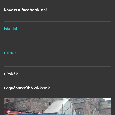
é
s
Kövess a facebook-on!
e
k
Főoldal
DIRRR
Címkék
Legnépszerűbb cikkeink