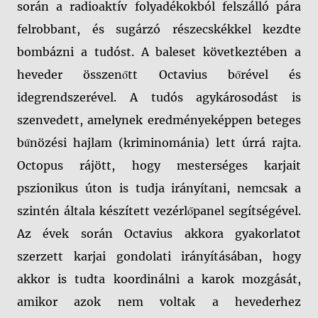
során a radioaktív folyadékokból felszálló pára
felrobbant, és sugárzó részecskékkel kezdte
bombázni a tudóst. A baleset következtében a
heveder összenőtt Octavius bőrével és
idegrendszerével. A tudós agykárosodást is
szenvedett, amelynek eredményeképpen beteges
bűnözési hajlam (kriminománia) lett úrrá rajta.
Octopus rájött, hogy mesterséges karjait
pszionikus úton is tudja irányítani, nemcsak a
szintén általa készített vezérlőpanel segítségével.
Az évek során Octavius akkora gyakorlatot
szerzett karjai gondolati irányításában, hogy
akkor is tudta koordinálni a karok mozgását,
amikor azok nem voltak a hevederhez