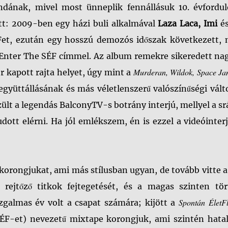
dának, mivel most ünneplik fennállásuk 10. évforduló
att: 2009-ben egy házi buli alkalmával
Laza Laca, Imi
é
ÉFet, ezután egy hosszú demozós időszak következett, 
Enter The SÉF címmel. Az album remekre sikeredett na
Murderan, Wildok, Space J
r kapott rajta helyet, úgy mint a
gyüttállásának és más véletlenszerű valószínűségi vál
lt a legendás BalconyTV-s botrány interjú, mellyel a s
tt elérni. Ha jól emlékszem, én is ezzel a videóinter
 korongjukat, ami más stílusban ugyan, de tovább vitte 
 rejtőző titkok fejtegetését, és a magas szinten tör
Spontán
ÉletF
galmas év volt a csapat számára; kijött a
a SÉF-et) nevezetű mixtape korongjuk, ami szintén hat