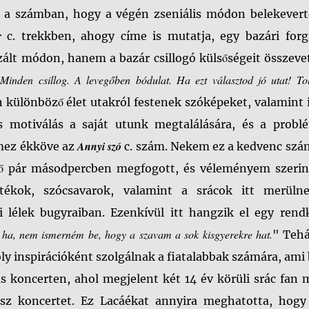
k a számban, hogy a végén zseniális módon belekevert
ár
c. trekkben, ahogy címe is mutatja, egy bazári forg
zált módon, hanem a bazár csillogó külsőségeit összeve
Minden csillog. A levegőben bódulat. Ha ezt választod jó utat! To
"
n
különböző élet utakról festenek szóképeket, valamint i
és motiválás a saját utunk megtalálására, és a probl
Annyi szó
mez ékköve az
c. szám. Nekem ez a kedvenc sz
ső pár másodpercben megfogott, és véleményem szerint
átékok, szócsavarok, valamint a srácok itt merüln
lélek bugyraiban. Ezenkívül itt hangzik el egy rendk
e ha, nem ismerném be, hogy a szavam a sok kisgyerekre hat.
" Tehá
 inspirációként szolgálnak a fiatalabbak számára, ami 
s koncerten, ahol megjelent két 14 év körüli srác fan
z koncertet. Ez Lacáékat annyira meghatotta, hogy