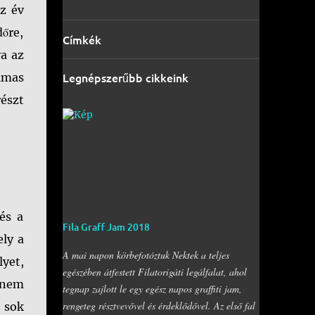
ez év
őre,
Címkék
a az
Legnépszerűbb cikkeink
lmas
észt
és a
Fila Graff Jam 2018
ly a
A mai napon körbefotóztuk Nektek a teljes
lyet,
egészében átfestett Filatorigáti legálfalat, ahol
 nem
tegnap zajlott le egy egész napos graffiti jam,
rengeteg résztvevővel és érdeklődővel. Az első fal
t sok