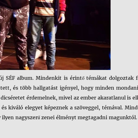
 új SÉF album. Mindenkit is érintő témákat dolgoztak f
etett, és több hallgatást igényel, hogy minden mondan
n dicséretet érdemelnek, mivel az ember akaratlanul is e
, és kiváló elegyet képeznek a szöveggel, témával. Min
gy ilyen nagyszerű zenei élményt megtagadni magunktól