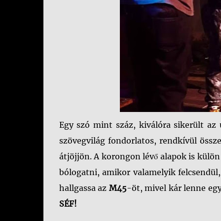
Egy szó mint száz, kiválóra sikerült az
szövegvilág fondorlatos, rendkívül össz
átjöjjön. A korongon lévő alapok is külö
bólogatni, amikor valamelyik felcsendül
hallgassa az
M45
-öt, mivel kár lenne e
SÉF!