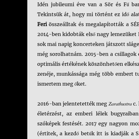
Idén jubileumi éve van a Sör és Fű ban
Tekintsük át, hogy mi történt ez idő al
Feri
összeálltak és megalapították a S
2014-ben kidobták első nagy lemezüket 
sok mai napig koncerteken játszott sláge
még sorolhatnám. 2015-ben a csillagok e
optimális értékének köszönhetően elkészü
zenéje, munkássága még több embert tudo
ismertem meg őket.
Zarathustra
2016-ban jelentetették meg
c.
életérzést, az emberi lélek bugyraiban
szóképek festését. 2017 egy nagyon moz
(értitek, a kezdő betűk itt is kiadják 