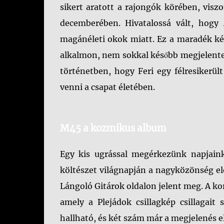
sikert aratott a rajongók körében, visz
decemberében. Hivatalossá vált, hogy 
magánéleti okok miatt. Ez a maradék ké
alkalmon, nem sokkal később megjelent
történetben, hogy Feri egy félresikerü
venni a csapat életében.
M45 a kozmikus album
Egy kis ugrással megérkezünk napjaink
költészet világnapján a nagyközönség el
Lángoló Gitárok oldalon jelent meg. A ko
amely a Plejádok csillagkép csillagait
hallható, és két szám már a megjelenés e