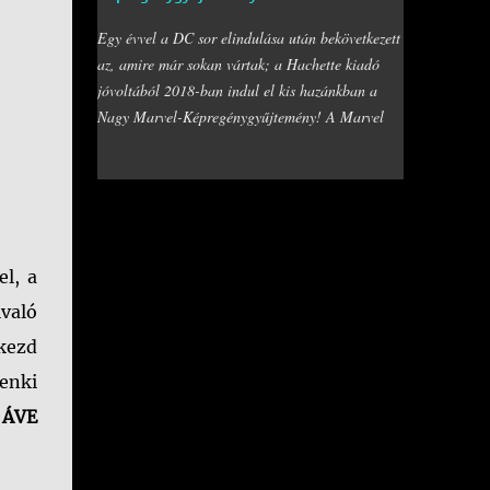
hogy Wade módszerei nem épp a legtisztábbak és
Egy évvel a DC sor elindulása után bekövetkezett
leghősiesebbek, arra azért senki sem számított,
az, amire már sokan vártak; a Hachette kiadó
hogy fogja magát, és nekiesik az összes Marvel
jóvoltából 2018-ban indul el kis hazánkban a
hősnek, hogy végezzen velük. Történetünk elején
Nagy Marvel-Képregénygyűjtemény! A Marvel
az X-Men a Ravencroft Intézetbe viszi be
fanok mstanában nem panaszkodhatnak, hisz a
Deadpool-t, ugyanis elérkezettnek látták az időt,
Hihetetlen Pókember, Marvel+ sorozatok és
hogy valaki végre segítsen rajta, me…
különszámok mellett van még nekünk egy Star
Wars sorozatunk a Szukits kiadó jóvoltából,
illetve két hete jelent meg egy új klasszikus X-
men-t tartalmazó kötet is. Mint azt a
el, a
kilencedik.hu
közleményéből megtudhattuk, a
ivaló
fordítás szakértői kezekben van, és a már
lkezd
magyarul megjelent kötetek fordításait elkérték,
valamint az is kiderült, hogy az első szám
denki
megjelenési dátuma január 4-e! A többi szám a
.
ÁVE
DC-hez hasonlóan kéthetente fog érkezni, aki
előfizetésre adja a fejét, az sem fog csalódni,
bővebb részletekért érdemes ellátogatni a kiadó