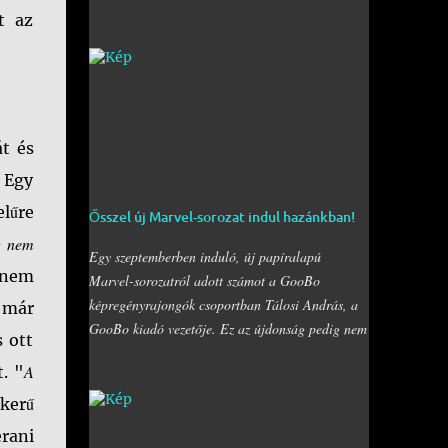
mellett a Bogdáni úti fal is be lett kebelezve,
t az
számtalan rajzzal, és változatos stílusokkal. Nem
is szaporítanám szót, csekkoljátok a több mint 60
képből álló galériát, az idei legnagyobb hazai
graffiti jam rajzaival!
t és
. Egy
lűre
Ősszel új Marvel-sorozat indul hazánkban!
g nem
Egy szeptemberben induló, új papíralapú
anem
Marvel-sorozatról adott számot a GooBo
képregényrajongók csoportban Tálosi András, a
 már
GooBo kiadó vezetője. Ez az újdonság pedig nem
 ott
más lesz, mint a külföldön a "
The Classic Marvel
A
. "
Figurine Collection
" néven futott, 200 számot
megélt magazin, melynek minden része egy 20
kerű
oldalas "kisokos" az adott karakter eddigi
rani