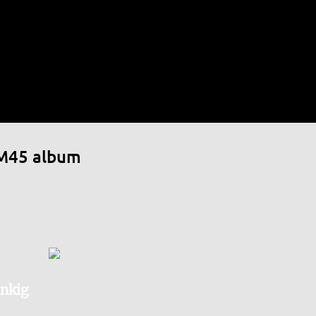
Ugrás a fő tartalomra
- M45 album
inkig