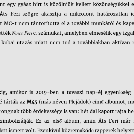
ont egy gyász hírt is közölniük kellett közönségükkel 
Áts Feri szögre akasztja a mikrofont határozatlan id
t MC-t nem tántorította el a további munkától és kapv
Nincs Feri
ették
c. számukat, amelyben elmesélik egy izga
lt kubai utazás miatt nem tud a továbbiakban aktívan r
ig, amikor is 2019-ben a tavaszi nap-éj egyenlőség 
é tárták az
M45
(más néven Plejádok) című albumot, me
rongnak több érdekessége is van: hét dal kapott rajta he
 szimbolizálják. Ez az első album, amin Áts Feri már
lőtt ismert volt. Ezenkívül közreműködő rapperek helyet