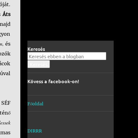
ját.
s
Áts
majd
gyon
am,
és
Keresés
tozók
rácok
júval
Kövess a facebook-on!
a SÉF
Főoldal
ténő
lessek
DIRRR
almas