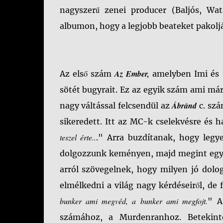
nagyszerű zenei producer (Baljós, Wa
albumon, hogy a legjobb beateket pakoljá
Az Ember,
Az első szám
amelyben Imi és 
sötét bugyrait. Ez az egyik szám ami már 
Ábránd
nagy váltással felcsendül az
c. sz
sikeredett. Itt az MC-k cselekvésre és 
teszel érte..
." Arra buzdítanak, hogy leg
dolgozzunk keményen, majd megint egy
arról szövegelnek, hogy milyen jó dolo
elmélkedni a világ nagy kérdéseiről, de f
bunker ami megvéd, a bunker ami megfojt.
" 
számához, a Murdenranhoz. Betekint