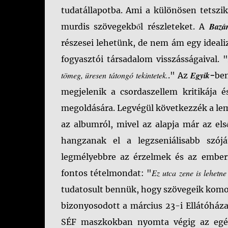
tudatállapotba. Ami a különösen tetszi
Baz
murdis szövegekből részleteket. A
részesei lehetünk, de nem ám egy ideali
fogyasztói társadalom visszásságaival. 
tömeg, üresen tátongó tekintetek.
Egyik
." Az
-
be
megjelenik a csordaszellem kritikája 
megoldására. Legvégül következzék a le
az albumról, mivel az alapja már az el
hangzanak el a legzseniálisabb szój
legmélyebbre az érzelmek és az emberi 
Ez utca zene is lehetn
fontos tételmondat: "
tudatosult bennük, hogy szövegeik komoly
bizonyosodott a március 23-i Ellátóháza
SÉF maszkokban nyomta végig az egés