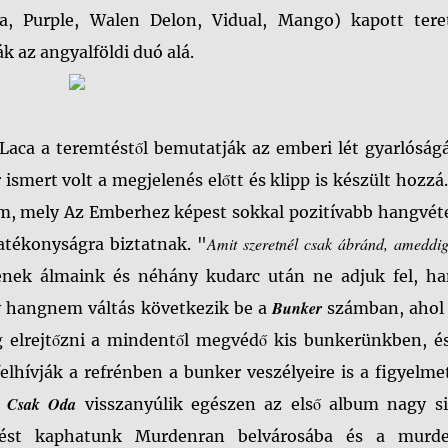
ta, Purple, Walen Delon, Vidual, Mango) kapott tere
k az angyalföldi duó alá.
Laca a teremtéstől bemutatják az emberi lét gyarlóságá
ismert volt a megjelenés előtt és klipp is készült hozzá
ám, mely Az Emberhez képest sokkal pozitívabb hangvéte
Amit szeretnél csak ábránd, ameddi
hatékonyságra biztatnak. "
yenek álmaink és néhány kudarc után ne adjuk fel, h
Bunker
 hangnem váltás következik be a
számban, ahol
g elrejtőzni a mindentől megvédő kis bunkerünkben, és
elhívják a refrénben a bunker veszélyeire is a figyelmet
Csak Oda
A
visszanyúlik egészen az első album nagy si
ést kaphatunk Murdenran belvárosába és a murde