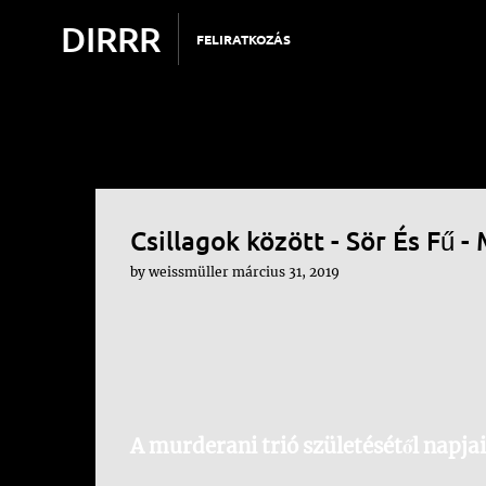
DIRRR
FELIRATKOZÁS
Csillagok között - Sör És Fű 
by
weissmüller
március 31, 2019
A murderani trió születésétől napja