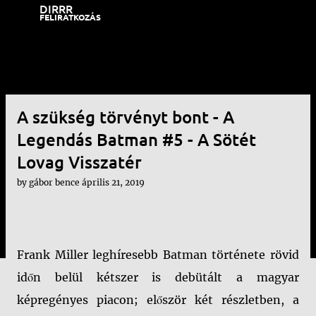
DIRRR
Ugrás a fő tartalomra
FELIRATKOZÁS
A szükség törvényt bont - A
Legendás Batman #5 - A Sötét
Lovag Visszatér
by
gábor bence
április 21, 2019
Frank Miller leghíresebb Batman története rövid
időn belül kétszer is debütált a magyar
képregényes piacon; először két részletben, a