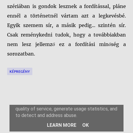
szériában is gondok lesznek a fordítással, pláne
ennél a történetnél vártam azt a legkevésbé.
Egyik szemem sír, a másik pedig... szintén sír.
Csak reménykedni tudok, hogy a továbbiakban
nem lesz jellemző ez a fordítási minőség a
sorozatban.
KÉPREGÉNY
M
e
g