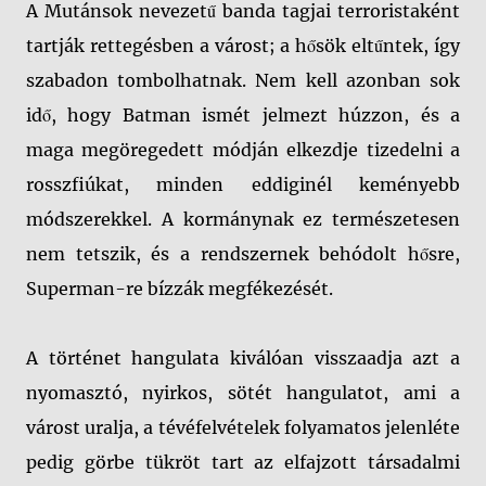
A Mutánsok nevezetű banda tagjai terroristaként
tartják rettegésben a várost; a hősök eltűntek, így
szabadon tombolhatnak. Nem kell azonban sok
idő, hogy Batman ismét jelmezt húzzon, és a
maga megöregedett módján elkezdje tizedelni a
rosszfiúkat, minden eddiginél keményebb
módszerekkel. A kormánynak ez természetesen
nem tetszik, és a rendszernek behódolt hősre,
Superman-re bízzák megfékezését.
A történet hangulata kiválóan visszaadja azt a
nyomasztó, nyirkos, sötét hangulatot, ami a
várost uralja, a tévéfelvételek folyamatos jelenléte
pedig görbe tükröt tart az elfajzott társadalmi