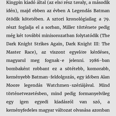
Kingpin kiadó által (az első rész tavaly, a második
idén), majd ebben az évben A Legendás Batman
ötödik kötetében. A sztori kronológiailag a 79.
részt foglalja el a sorban, Miller története pedig
még két további minisorozatban folytatódik (The
Dark Knight Strikes Again, Dark Knight III: The
Master Race), az viszont egyelőre kérdéses,
magyarul meg fognak-e jelenni. 1986-ban
bombaként robbant ez a sötétebb, komorabb,
keményebb Batman-feldolgozás, egy időben Alan
Moore legendás Watchmen-szériájával. Mind
történetvezetésben, mind pedig formanyelvileg
egy igen egyedi kiadásról van szó, a
keményfedeles magyar változat olvasása azonban