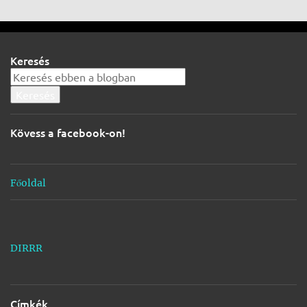
j
e
g
Keresés
y
z
é
s
Kövess a facebook-on!
e
k
Főoldal
DIRRR
Címkék