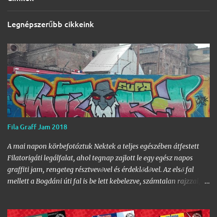
Legnépszerűbb cikkeink
Fila Graff Jam 2018
A mai napon körbefotóztuk Nektek a teljes egészében átfestett
Filatorigáti legálfalat, ahol tegnap zajlott le egy egész napos
graffiti jam, rengeteg résztvevővel és érdeklődővel. Az első fal
mellett a Bogdáni úti fal is be lett kebelezve, számtalan rajzzal, és
változatos stílusokkal. Nem is szaporítanám szót, csekkoljátok a
több mint 60 képből álló galériát, az idei legnagyobb hazai
graffiti jam rajzaival!