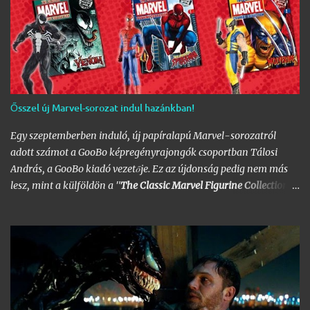
Ősszel új Marvel-sorozat indul hazánkban!
Egy szeptemberben induló, új papíralapú Marvel-sorozatról
adott számot a GooBo képregényrajongók csoportban Tálosi
András, a GooBo kiadó vezetője. Ez az újdonság pedig nem más
lesz, mint a külföldön a "
The Classic Marvel Figurine Collection
"
néven futott, 200 számot megélt magazin, melynek minden
része egy 20 oldalas "kisokos" az adott karakter eddigi
életpályájáról, egy róla mintázott ólomfigurával együtt.
Hazánkban már volt hasonló kaliberű próbálkozás a DC
figurákkal, de az a kísérlet hamar kudarcba fulladt, és kaszálták
a sorozatot. A kiadó ezúttal is az Eaglemoss lesz, a megjelenésre
pedig már nem is kell olyan sokat várnunk, alig néhány hét