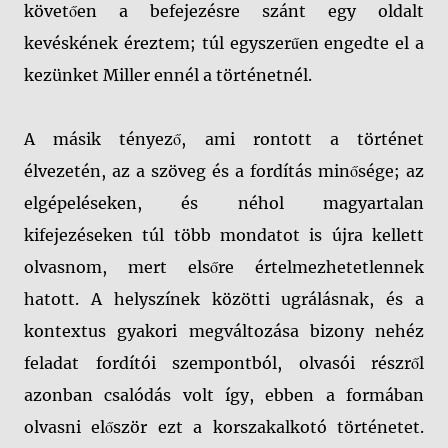
követően a befejezésre szánt egy oldalt
kevéskének éreztem; túl egyszerűen engedte el a
kezünket Miller ennél a történetnél.
A másik tényező, ami rontott a történet
élvezetén, az a szöveg és a fordítás minősége; az
elgépeléseken, és néhol magyartalan
kifejezéseken túl több mondatot is újra kellett
olvasnom, mert elsőre értelmezhetetlennek
hatott. A helyszínek közötti ugrálásnak, és a
kontextus gyakori megváltozása bizony nehéz
feladat fordítói szempontból, olvasói részről
azonban csalódás volt így, ebben a formában
olvasni először ezt a korszakalkotó történetet.