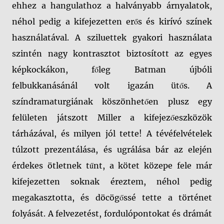
ehhez a hangulathoz a halványabb árnyalatok,
néhol pedig a kifejezetten erős és kirívó színek
használatával. A sziluettek gyakori használata
szintén nagy kontrasztot biztosított az egyes
képkockákon, főleg Batman újbóli
felbukkanásánál volt igazán ütős. A
színdramaturgiának köszönhetően plusz egy
felületen játszott Miller a kifejezőeszközök
tárházával, és milyen jól tette! A tévéfelvételek
túlzott prezentálása, és ugrálása bár az elején
érdekes ötletnek tűnt, a kötet közepe fele már
kifejezetten soknak éreztem, néhol pedig
megakasztotta, és döcögőssé tette a történet
folyását. A felvezetést, fordulópontokat és drámát