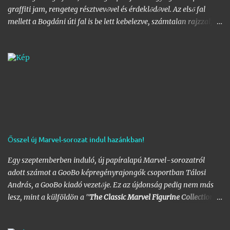
graffiti jam, rengeteg résztvevővel és érdeklődővel. Az első fal
mellett a Bogdáni úti fal is be lett kebelezve, számtalan rajzzal, és
változatos stílusokkal. Nem is szaporítanám szót, csekkoljátok a
több mint 60 képből álló galériát, az idei legnagyobb hazai
graffiti jam rajzaival!
Ősszel új Marvel-sorozat indul hazánkban!
Egy szeptemberben induló, új papíralapú Marvel-sorozatról
adott számot a GooBo képregényrajongók csoportban Tálosi
András, a GooBo kiadó vezetője. Ez az újdonság pedig nem más
lesz, mint a külföldön a "
The Classic Marvel Figurine Collection
"
néven futott, 200 számot megélt magazin, melynek minden
része egy 20 oldalas "kisokos" az adott karakter eddigi