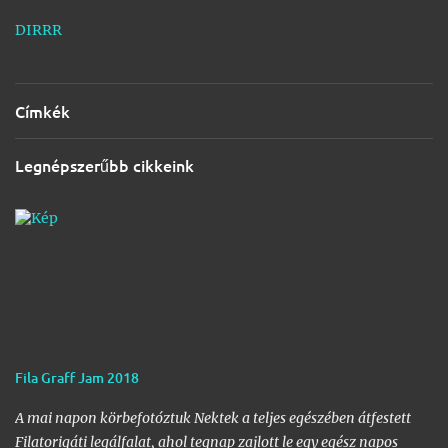
DIRRR
Címkék
Legnépszerűbb cikkeink
Fila Graff Jam 2018
A mai napon körbefotóztuk Nektek a teljes egészében átfestett
Filatorigáti legálfalat, ahol tegnap zajlott le egy egész napos