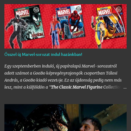
több mint 60 képből álló galériát, az idei legnagyobb hazai
graffiti jam rajzaival!
Ősszel új Marvel-sorozat indul hazánkban!
Egy szeptemberben induló, új papíralapú Marvel-sorozatról
adott számot a GooBo képregényrajongók csoportban Tálosi
András, a GooBo kiadó vezetője. Ez az újdonság pedig nem más
lesz, mint a külföldön a "
The Classic Marvel Figurine Collection
"
néven futott, 200 számot megélt magazin, melynek minden
része egy 20 oldalas "kisokos" az adott karakter eddigi
életpályájáról, egy róla mintázott ólomfigurával együtt.
Hazánkban már volt hasonló kaliberű próbálkozás a DC
figurákkal, de az a kísérlet hamar kudarcba fulladt, és kaszálták
a sorozatot. A kiadó ezúttal is az Eaglemoss lesz, a megjelenésre