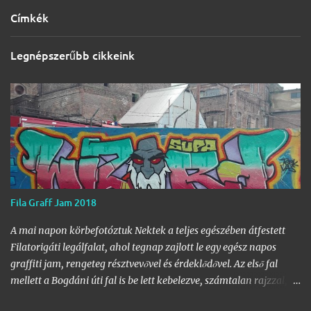
Címkék
Legnépszerűbb cikkeink
Fila Graff Jam 2018
A mai napon körbefotóztuk Nektek a teljes egészében átfestett
Filatorigáti legálfalat, ahol tegnap zajlott le egy egész napos
graffiti jam, rengeteg résztvevővel és érdeklődővel. Az első fal
mellett a Bogdáni úti fal is be lett kebelezve, számtalan rajzzal, és
változatos stílusokkal. Nem is szaporítanám szót, csekkoljátok a