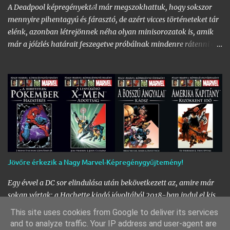
megegyezésének köszönhetően pedig megszületett a legendás
A Deadpool képregényektől már megszokhattuk, hogy sokszor
karakter, Venom önálló filmje. (Azt azért hozzátenném
mennyire pihentagyú és fárasztó, de azért vicces történeteket tár
zárójelben, hogy inkább lett ez egy Eddie …
elénk, azonban létrejönnek néha olyan minisorozatok is, amik
már a jóízlés határait feszegetve próbálnak mindenre rátenni egy
lapáttal, az ingerküszöböt jócskán átlépve. A 2011 és 2012-ben
megjelent négy részes mini, a
Deadpool Kills the Marvel Universe
a maga nemében azonban egy egyedi, durva, és explicit sztori a
Nagyszájú zsoldos ámokfutásáról egy alternatív Marvel
Univerzumban. Aggodalomra tehát semmi ok, ahogy az a
Watcher szavaiból is kiderül, egy alter Univerzumban járunk,
amit szemlélve még Ő maga is teljesen letargikus lesz. Mindenki
tudta, hogy Wade módszerei nem épp a legtisztábbak és
leghősiesebbek, arra azért senki sem számított, hogy fogja
Jövőre érkezik a Nagy Marvel-Képregénygyűjtemény!
magát, és nekiesik az összes Marvel hősnek, hogy végezzen velük.
Történetünk elején az X-Men a Ravencroft Intézetbe viszi be
Egy évvel a DC sor elindulása után bekövetkezett az, amire már
Deadpool-t, ugyanis elérkezettnek látták az időt, hogy valaki
sokan vártak; a Hachette kiadó jóvoltából 2018-ban indul el kis
végre segítsen rajta, me…
hazánkban a Nagy Marvel-Képregénygyűjtemény! A Marvel
This site uses cookies from Google to deliver its services
fanok mstanában nem panaszkodhatnak, hisz a Hihetetlen
and to analyze traffic. Your IP address and user-agent are