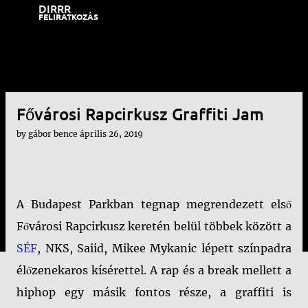
DIRRR
Ugrás a fő tartalomra
FELIRATKOZÁS
Fővárosi Rapcirkusz Graffiti Jam
by
gábor bence
április 26, 2019
A Budapest Parkban tegnap megrendezett első
Fővárosi Rapcirkusz keretén belül többek között a
SÉF
, NKS, Saiid, Mikee Mykanic lépett színpadra
élőzenekaros kísérettel. A rap és a break mellett a
hiphop egy másik fontos része, a graffiti is