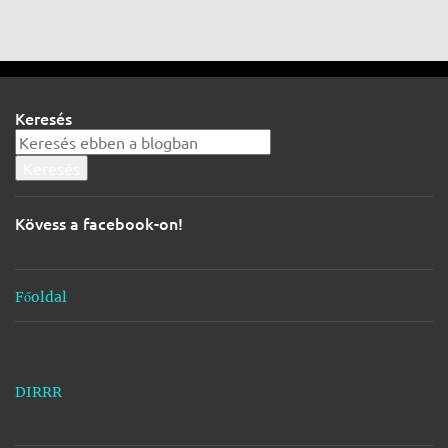
g
j
e
g
Keresés
y
z
é
s
Kövess a facebook-on!
e
k
Főoldal
DIRRR