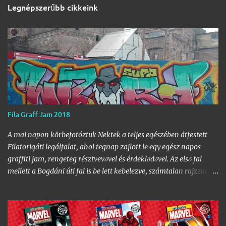
Legnépszerűbb cikkeink
Fila Graff Jam 2018
A mai napon körbefotóztuk Nektek a teljes egészében átfestett
Filatorigáti legálfalat, ahol tegnap zajlott le egy egész napos
graffiti jam, rengeteg résztvevővel és érdeklődővel. Az első fal
mellett a Bogdáni úti fal is be lett kebelezve, számtalan rajzzal, és
változatos stílusokkal. Nem is szaporítanám szót, csekkoljátok a
több mint 60 képből álló galériát, az idei legnagyobb hazai
graffiti jam rajzaival!