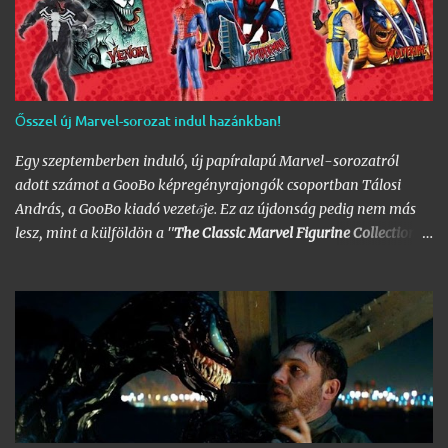
Ősszel új Marvel-sorozat indul hazánkban!
Egy szeptemberben induló, új papíralapú Marvel-sorozatról
adott számot a GooBo képregényrajongók csoportban Tálosi
András, a GooBo kiadó vezetője. Ez az újdonság pedig nem más
lesz, mint a külföldön a "
The Classic Marvel Figurine Collection
"
néven futott, 200 számot megélt magazin, melynek minden
része egy 20 oldalas "kisokos" az adott karakter eddigi
életpályájáról, egy róla mintázott ólomfigurával együtt.
Hazánkban már volt hasonló kaliberű próbálkozás a DC
figurákkal, de az a kísérlet hamar kudarcba fulladt, és kaszálták
a sorozatot. A kiadó ezúttal is az Eaglemoss lesz, a megjelenésre
pedig már nem is kell olyan sokat várnunk, alig néhány hét
múlva már a polcunkon tudhatjuk az első darabot. Az eredeti