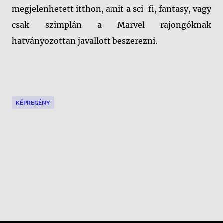
megjelenhetett itthon, amit a sci-fi, fantasy, vagy
csak szimplán a Marvel rajongóknak
hatványozottan javallott beszerezni.
KÉPREGÉNY
M
e
g
j