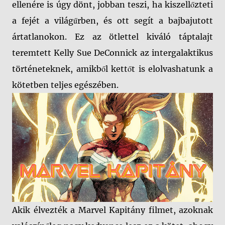
ellenére is úgy dönt, jobban teszi, ha kiszellőzteti
a fejét a világűrben, és ott segít a bajbajutott
ártatlanokon. Ez az ötlettel kiváló táptalajt
teremtett Kelly Sue DeConnick az intergalaktikus
történeteknek, amikből kettőt is elolvashatunk a
kötetben teljes egészében.
Akik élvezték a Marvel Kapitány filmet, azoknak