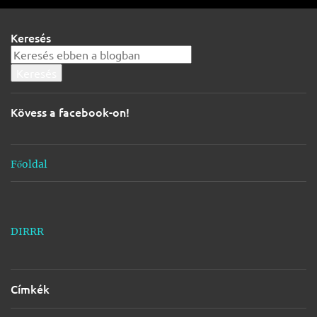
e
g
Keresés
y
z
é
s
Kövess a facebook-on!
e
k
Főoldal
DIRRR
Címkék