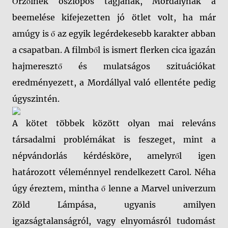
Őrzőinek oszlopos tagjának, Mordálynak a
beemelése kifejezetten jó ötlet volt, ha már
amúgy is ő az egyik legérdekesebb karakter abban
a csapatban. A filmből is ismert flerken cica igazán
hajmeresztő és mulatságos szituációkat
eredményezett, a Mordállyal való ellentéte pedig
úgyszintén.
A kötet többek között olyan mai releváns
társadalmi problémákat is feszeget, mint a
népvándorlás kérdésköre, amelyről igen
határozott véleménnyel rendelkezett Carol. Néha
úgy éreztem, mintha ő lenne a Marvel univerzum
Zöld Lámpása, ugyanis amilyen
igazságtalanságról, vagy elnyomásról tudomást