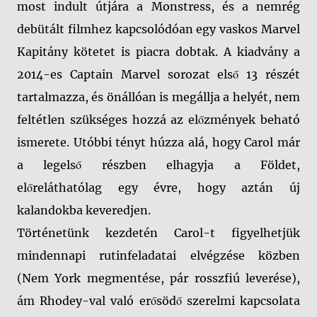
most indult útjára a Monstress, és a nemrég
debütált filmhez kapcsolódóan egy vaskos Marvel
Kapitány kötetet is piacra dobtak. A kiadvány a
2014-es Captain Marvel sorozat első 13 részét
tartalmazza, és önállóan is megállja a helyét, nem
feltétlen szükséges hozzá az előzmények beható
ismerete. Utóbbi tényt húzza alá, hogy Carol már
a legelső részben elhagyja a Földet,
előreláthatólag egy évre, hogy aztán új
kalandokba keveredjen.
Történetünk kezdetén Carol-t figyelhetjük
mindennapi rutinfeladatai elvégzése közben
(Nem York megmentése, pár rosszfiú leverése),
ám Rhodey-val való erősödő szerelmi kapcsolata