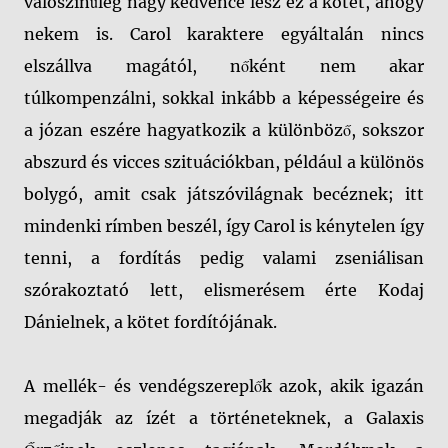
valószínűleg nagy kedvence lesz ez a kötet, ahogy
nekem is. Carol karaktere egyáltalán nincs
elszállva magától, nőként nem akar
túlkompenzálni, sokkal inkább a képességeire és
a józan eszére hagyatkozik a különböző, sokszor
abszurd és vicces szituációkban, például a különös
bolygó, amit csak játszóvilágnak becéznek; itt
mindenki rímben beszél, így Carol is kénytelen így
tenni, a fordítás pedig valami zseniálisan
szórakoztató lett, elismerésem érte Kodaj
Dánielnek, a kötet fordítójának.
A mellék- és vendégszereplők azok, akik igazán
megadják az ízét a történeteknek, a Galaxis