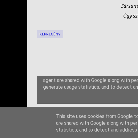
Társam,
Úgy sz
KÉPREGÉNY
M
e
g
j
This site uses cookies from Google to 
e
are shared with Google along with per
g
statistics, and to detect and address
y