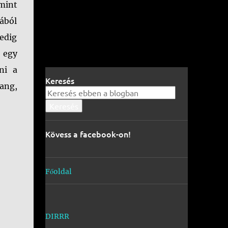
 mint
ából
edig
 egy
ni a
Keresés
ang,
Kövess a facebook-on!
Főoldal
DIRRR