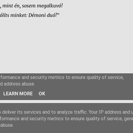
 mint én, sosem megalkuvó!
ólíts minket: Démoni duó!
"
deliver its services and to analyze traffic. Your IP address and
formance and security metrics to ensure quality of service, ge
 abuse.
Üzemeltető: Blogger