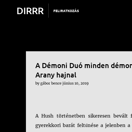
DIRRR
FELIRATKOZÁS
A Démoni Duó minden démont
Arany hajnal
by
gábor bence
június 10, 2019
A Hush történetben sikeresen bevált 
gyerekkori barát feltűnése a jelenben 