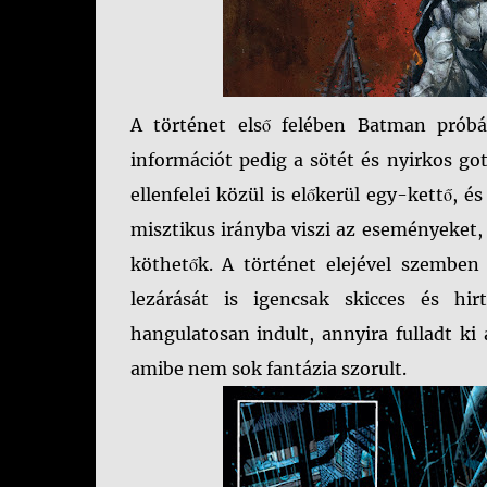
A történet első felében Batman próbál
információt pedig a sötét és nyirkos g
ellenfelei közül is előkerül egy-kettő, 
misztikus irányba viszi az eseményeket,
köthetők. A történet elejével szemben
lezárását is igencsak skicces és hi
hangulatosan indult, annyira fulladt ki 
amibe nem sok fantázia szorult.