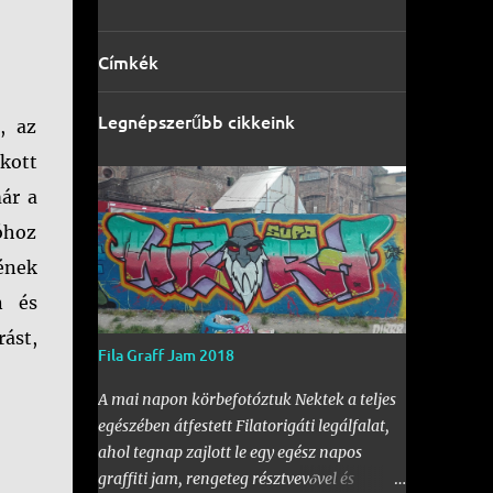
Címkék
Legnépszerűbb cikkeink
, az
kott
már a
ióhoz
ének
n és
rást,
Fila Graff Jam 2018
A mai napon körbefotóztuk Nektek a teljes
egészében átfestett Filatorigáti legálfalat,
ahol tegnap zajlott le egy egész napos
graffiti jam, rengeteg résztvevővel és