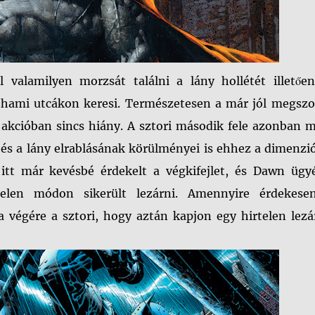
 valamilyen morzsát találni a lány hollétét illetően
othami utcákon keresi. Természetesen a már jól megszo
és akcióban sincs hiány. A sztori második fele azonban 
 és a lány elrablásának körülményei is ehhez a dimenz
 itt már kevésbé érdekelt a végkifejlet, és Dawn ügy
rtelen módon sikerült lezárni. Amennyire érdekese
a végére a sztori, hogy aztán kapjon egy hirtelen lezá