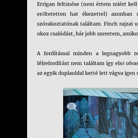
Etrigan feltűnése (nem értem miért kell 
erőltetetten hat ékezettel) azonban 
szórakoztatónak találtam. Finch rajzai 
okoz csalódást, bár jobb szeretem, amikor 
A fordítással minden a legnagyobb re
félrefordítást nem találtam így első olv
az egyik duplaoldal ketté lett vágva ig