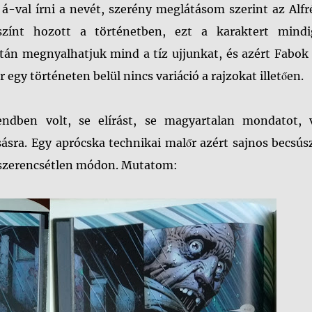
á-val írni a nevét, szerény meglátásom szerint az Alfr
színt hozott a történetben, ezt a karaktert mindi
után megnyalhatjuk mind a tíz ujjunkat, és azért Fabo
egy történeten belül nincs variáció a rajzokat illetően.
ndben volt, se elírást, se magyartalan mondatot, 
asásra. Egy aprócska technikai malőr azért sajnos becsús
en szerencsétlen módon. Mutatom: