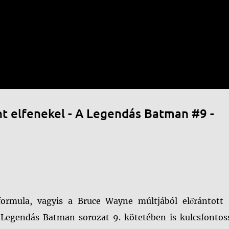
Ugrás a fő tartalomra
 elfenekel - A Legendás Batman #9 -
formula, vagyis a Bruce Wayne múltjából előrántott 
a Legendás Batman sorozat 9. kötetében is kulcsfontos