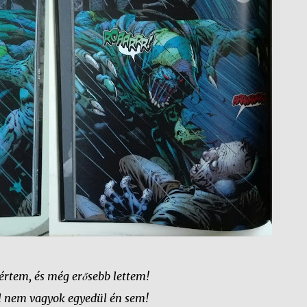
értem, és még erősebb lettem!
l nem vagyok egyedül én sem!