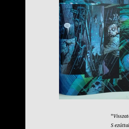
"
Visszat
S ezútta