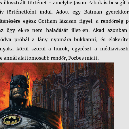
 és illusztrált történet - amelybe Jason Fabok is besegít
ktív-történetként indul. Adott egy Batman gyerekkor
ltűnésére egész Gotham lázasan figyel, a rendőrség p
az ügy előre nem haladását illetően. Akad azonban
ódva próbál a lány nyomára bukkanni, és előkeríte
nyaka körül szorul a hurok, egyrészt a médiavisszh
de annál alattomosabb rendőr, Forbes miatt.