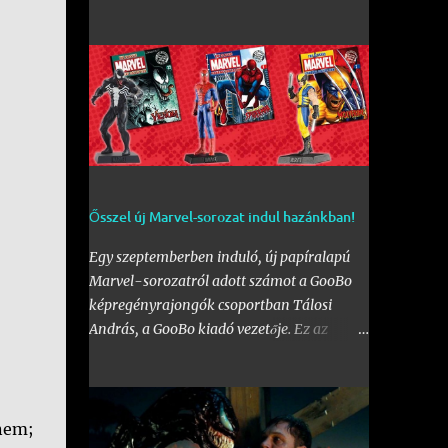
érdeklődővel. Az első fal mellett a Bogdáni
úti fal is be lett kebelezve, számtalan
rajzzal, és változatos stílusokkal. Nem is
szaporítanám szót, csekkoljátok a több
mint 60 képből álló galériát, az idei
legnagyobb hazai graffiti jam rajzaival!
Ősszel új Marvel-sorozat indul hazánkban!
Egy szeptemberben induló, új papíralapú
Marvel-sorozatról adott számot a GooBo
képregényrajongók csoportban Tálosi
András, a GooBo kiadó vezetője. Ez az
újdonság pedig nem más lesz, mint a
külföldön a " The Classic Marvel Figurine
Collection " néven futott, 200 számot
megélt magazin, melynek minden része egy
 nem;