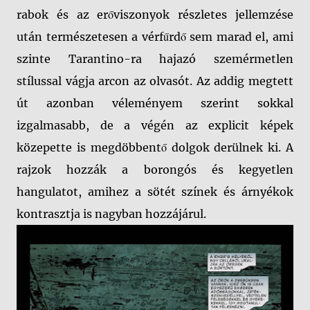
rabok és az erőviszonyok részletes jellemzése
után természetesen a vérfűrdő sem marad el, ami
szinte Tarantino-ra hajazó szemérmetlen
stílussal vágja arcon az olvasót. Az addig megtett
út azonban véleményem szerint sokkal
izgalmasabb, de a végén az explicit képek
közepette is megdöbbentő dolgok derülnek ki. A
rajzok hozzák a borongós és kegyetlen
hangulatot, amihez a sötét színek és árnyékok
kontrasztja is nagyban hozzájárul.