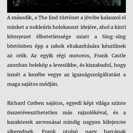
A második, a The End történet a jövőbe kalauzol el
minket a nukleáris holokauszt idejére, ahol a kinti
környezet élhetetlensége miatt a Sing-sing
börtönben épp a rabok eltakarítására készülnek
az őrök. Az egyik régi motoros, Frank Castle
azonban beleköp a levesükbe, és kiszabadul, hogy
ismét a kezébe vegye az igazságszolgáltatást a
maga sajátos módján.
Richard Corben sajátos, egyedi képi világa szinte
összetéveszthetetlen más rajzolókéval, és a
karakterek arcvonásai mindig nagyon kifejezőre
sikerednek. Frank utolsó nagy harcának