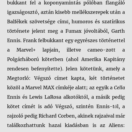
bukkant fel a koponyamintás pólóban flangáló
igazságosztó, aztán kisebb mellékszerepek után a
Balfékek szövetsége című, humoros és szatírikus
története jelent meg a Fumax jóvoltából, Garth
Ennis. Frank felbukkant egy egyrészes történettel
a Marvel+ lapjain, illetve cameo-zott a
Polgárháború kötetben (ahol Amerika Kapitány
rendesen befenyítette). Jelen kötetünk, amely a
Megtorló: Végszó címet kapta, két történetet
közöl a Marvel MAX címkéje alatt; az egyik a
Cella
Ennis és Lewis LaRosa alkotóktól, a másik pedig
kötet címét is adó Végszó, szintén Ennis-től, a
rajzoló pedig Richard Corben, akinek rajzaival már
találkozhattunk hazai kiadásban is az Aliens: