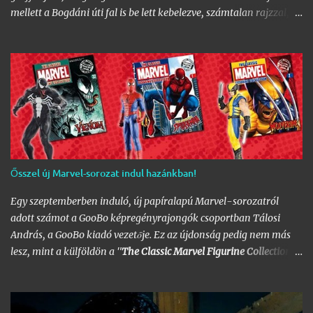
mellett a Bogdáni úti fal is be lett kebelezve, számtalan rajzzal, és
változatos stílusokkal. Nem is szaporítanám szót, csekkoljátok a
több mint 60 képből álló galériát, az idei legnagyobb hazai
graffiti jam rajzaival!
Ősszel új Marvel-sorozat indul hazánkban!
Egy szeptemberben induló, új papíralapú Marvel-sorozatról
adott számot a GooBo képregényrajongók csoportban Tálosi
András, a GooBo kiadó vezetője. Ez az újdonság pedig nem más
lesz, mint a külföldön a "
The Classic Marvel Figurine Collection
"
néven futott, 200 számot megélt magazin, melynek minden
része egy 20 oldalas "kisokos" az adott karakter eddigi
életpályájáról, egy róla mintázott ólomfigurával együtt.