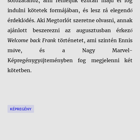
sorozatához, ami reméljük ezután majd el fog
indulni kötetek formájában, és lesz rá elegendő
érdeklődés. Aki Megtorlót szeretne olvasni, annak
ajánlott beszerezni az augusztusban érkező
Welcome back Frank
történetet, ami szintén Ennis
műve, és a Nagy Marvel-
Képregénygyűjteményben fog megjelenni két
kötetben.
KÉPREGÉNY