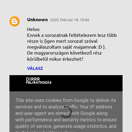
Unknown
2020. február 18. 19:44
M
Heloo
e
Ennek a sorozatnak feltételezem lesz több
g
része is (igen mert sorozat szóval
megválaszoltam saját magamnak :D ).
j
De magyarországon következő rész
e
körülbelül mikor érkezhet?
g
VÁLASZ
y
z
é
s
e
k