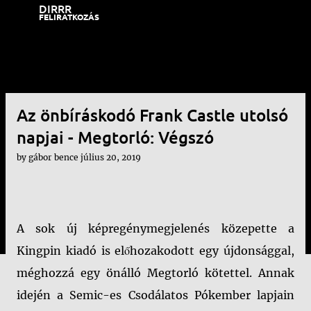
DIRRR
Ugrás a fő tartalomra
FELIRATKOZÁS
Az önbíráskodó Frank Castle utolsó
napjai - Megtorló: Végszó
by
gábor bence
július 20, 2019
A sok új képregénymegjelenés közepette a
Kingpin kiadó is előhozakodott egy újdonsággal,
méghozzá egy önálló Megtorló kötettel. Annak
idején a Semic-es Csodálatos Pókember lapjain