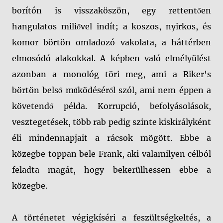
borítón is visszaköszön, egy rettentően
hangulatos miliővel indít; a koszos, nyirkos, és
komor börtön omladozó vakolata, a háttérben
elmosódó alakokkal. A képben való elmélyülést
azonban a monológ töri meg, ami a Riker's
börtön belső működéséről szól, ami nem éppen a
követendő példa. Korrupció, befolyásolások,
vesztegetések, több rab pedig szinte kiskirályként
éli mindennapjait a rácsok mögött. Ebbe a
közegbe toppan bele Frank, aki valamilyen célból
feladta magát, hogy bekerülhessen ebbe a
közegbe.
A történetet végigkíséri a feszültségkeltés, a