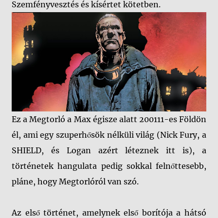
Szemfényvesztés és kísértet kötetben.
Ez a Megtorló a Max égisze alatt 200111-es Földön
él, ami egy szuperhősök nélküli világ (Nick Fury, a
SHIELD, és Logan azért léteznek itt is), a
történetek hangulata pedig sokkal felnőttesebb,
pláne, hogy Megtorlóról van szó.
Az első történet, amelynek első borítója a hátsó