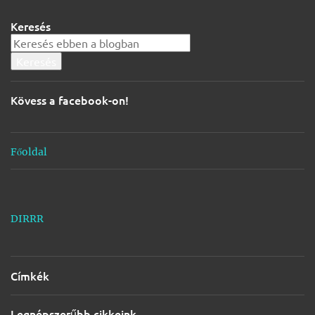
g
Keresés
y
z
é
s
Kövess a facebook-on!
e
k
Főoldal
DIRRR
Címkék
Legnépszerűbb cikkeink