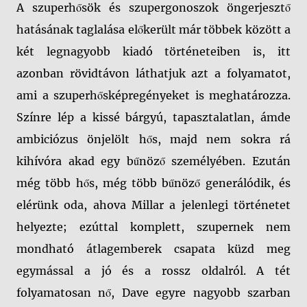
A szuperhősök és szupergonoszok öngerjesztő
hatásának taglalása előkerült már többek között a
két legnagyobb kiadó történeteiben is, itt
azonban rövidtávon láthatjuk azt a folyamatot,
ami a szuperhősképregényeket is meghatározza.
Színre lép a kissé bárgyú, tapasztalatlan, ámde
ambiciózus önjelölt hős, majd nem sokra rá
kihívóra akad egy bűnöző személyében. Ezután
még több hős, még több bűnöző generálódik, és
elérünk oda, ahova Millar a jelenlegi történetet
helyezte; ezúttal komplett, szupernek nem
mondható átlagemberek csapata küzd meg
egymással a jó és a rossz oldalról. A tét
folyamatosan nő, Dave egyre nagyobb szarban