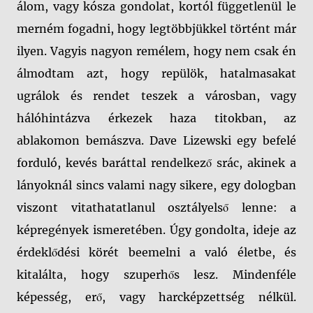
álom, vagy kósza gondolat, kortól függetlenül le
merném fogadni, hogy legtöbbjükkel történt már
ilyen. Vagyis nagyon remélem, hogy nem csak én
álmodtam azt, hogy repülök, hatalmasakat
ugrálok és rendet teszek a városban, vagy
hálóhintázva érkezek haza titokban, az
ablakomon bemászva. Dave Lizewski egy befelé
forduló, kevés baráttal rendelkező srác, akinek a
lányoknál sincs valami nagy sikere, egy dologban
viszont vitathatatlanul osztályelső lenne: a
képregények ismeretében. Úgy gondolta, ideje az
érdeklődési körét beemelni a való életbe, és
kitalálta, hogy szuperhős lesz. Mindenféle
képesség, erő, vagy harcképzettség nélkül.