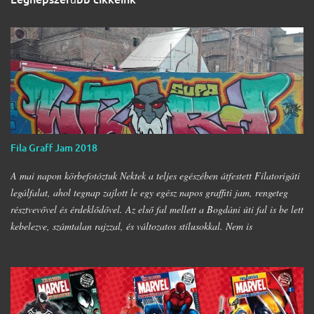
Fila Graff Jam 2018
A mai napon körbefotóztuk Nektek a teljes egészében átfestett Filatorigáti
legálfalat, ahol tegnap zajlott le egy egész napos graffiti jam, rengeteg
résztvevővel és érdeklődővel. Az első fal mellett a Bogdáni úti fal is be lett
kebelezve, számtalan rajzzal, és változatos stílusokkal. Nem is
szaporítanám szót, csekkoljátok a több mint 60 képből álló galériát, az
idei legnagyobb hazai graffiti jam rajzaival!