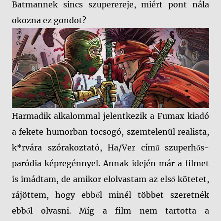
Batmannek sincs szuperereje, miért pont nála
okozna ez gondot?
Harmadik alkalommal jelentkezik a Fumax kiadó
a fekete humorban tocsogó, szemtelenül realista,
k*rvára szórakoztató, Ha/Ver című szuperhős-
paródia képregénnyel. Annak idején már a filmet
is imádtam, de amikor elolvastam az első kötetet,
rájöttem, hogy ebből minél többet szeretnék
ebből olvasni. Míg a film nem tartotta a