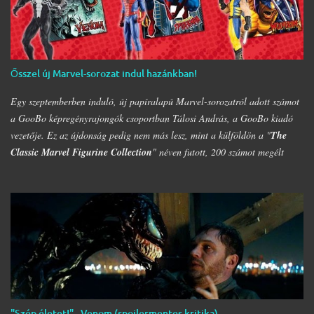
Ősszel új Marvel-sorozat indul hazánkban!
Egy szeptemberben induló, új papíralapú Marvel-sorozatról adott számot
a GooBo képregényrajongók csoportban Tálosi András, a GooBo kiadó
vezetője. Ez az újdonság pedig nem más lesz, mint a külföldön a "
The
Classic Marvel Figurine Collection
" néven futott, 200 számot megélt
magazin, melynek minden része egy 20 oldalas "kisokos" az adott karakter
eddigi életpályájáról, egy róla mintázott ólomfigurával együtt. Hazánkban
már volt hasonló kaliberű próbálkozás a DC figurákkal, de az a kísérlet
hamar kudarcba fulladt, és kaszálták a sorozatot. A kiadó ezúttal is az
Eaglemoss lesz, a megjelenésre pedig már nem is kell olyan sokat
várnunk, alig néhány hét múlva már a polcunkon tudhatjuk az első
darabot. Az eredeti sorozat 200 számot élt meg, ami azért nem kevés
figurát jelent; lehet készíteni hozzá az üres polcokat, melyek átrendezése
már így is folyamatosan borsot tör a képregényrajongók orra alá, hála a
"Szép életet!" - Venom (spoilermentes kritika)