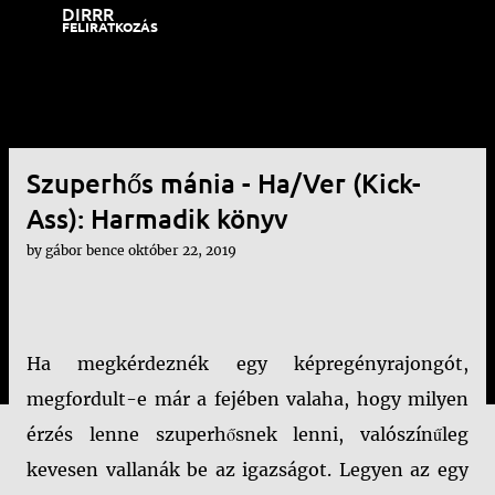
DIRRR
Ugrás a fő tartalomra
FELIRATKOZÁS
Szuperhős mánia - Ha/Ver (Kick-
Ass): Harmadik könyv
by
gábor bence
október 22, 2019
Ha megkérdeznék egy képregényrajongót,
megfordult-e már a fejében valaha, hogy milyen
érzés lenne szuperhősnek lenni, valószínűleg
kevesen vallanák be az igazságot. Legyen az egy