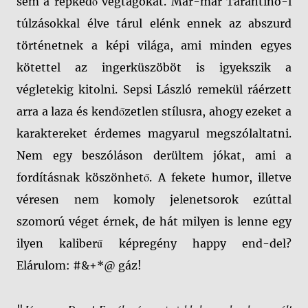
sem a repkedő végtagokat. Már-már Tarantino-i
túlzásokkal élve tárul elénk ennek az abszurd
történetnek a képi világa, ami minden egyes
kötettel az ingerküszöböt is igyekszik a
végletekig kitolni. Sepsi László remekül ráérzett
arra a laza és kendőzetlen stílusra, ahogy ezeket a
karaktereket érdemes magyarul megszólaltatni.
Nem egy beszóláson derültem jókat, ami a
fordításnak köszönhető. A fekete humor, illetve
véresen nem komoly jelenetsorok ezúttal
szomorú véget érnek, de hát milyen is lenne egy
ilyen kaliberű képregény happy end-del?
Elárulom: #&+*@ gáz!