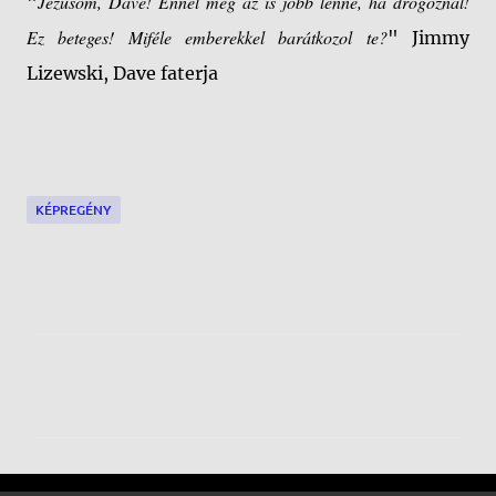
Jézusom, Dave! Ennél még az is jobb lenne, ha drogoznál!
"
Ez beteges! Miféle emberekkel barátkozol te?
" Jimmy
Lizewski, Dave faterja
KÉPREGÉNY
M
e
g
j
e