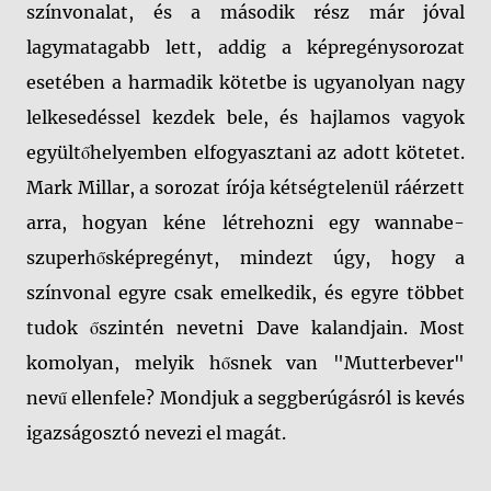
színvonalat, és a második rész már jóval
lagymatagabb lett, addig a képregénysorozat
esetében a harmadik kötetbe is ugyanolyan nagy
lelkesedéssel kezdek bele, és hajlamos vagyok
együltőhelyemben elfogyasztani az adott kötetet.
Mark Millar, a sorozat írója kétségtelenül ráérzett
arra, hogyan kéne létrehozni egy wannabe-
szuperhősképregényt, mindezt úgy, hogy a
színvonal egyre csak emelkedik, és egyre többet
tudok őszintén nevetni Dave kalandjain. Most
komolyan, melyik hősnek van "Mutterbever"
nevű ellenfele? Mondjuk a seggberúgásról is kevés
igazságosztó nevezi el magát.