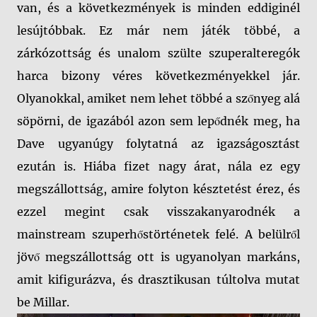
van, és a következmények is minden eddiginél
lesújtóbbak. Ez már nem játék többé, a
zárkózottság és unalom szülte szuperalteregók
harca bizony véres következményekkel jár.
Olyanokkal, amiket nem lehet többé a szőnyeg alá
söpörni, de igazából azon sem lepődnék meg, ha
Dave ugyanúgy folytatná az igazságosztást
ezután is. Hiába fizet nagy árat, nála ez egy
megszállottság, amire folyton késztetést érez, és
ezzel megint csak visszakanyarodnék a
mainstream szuperhőstörténetek felé. A belülről
jövő megszállottság ott is ugyanolyan markáns,
amit kifigurázva, és drasztikusan túltolva mutat
be Millar.