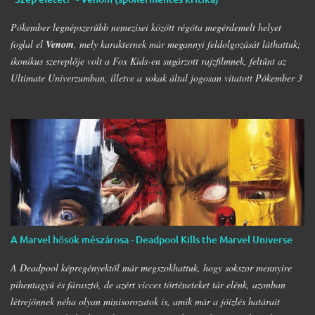
Nagy
- és
egyre nagyobb helyet
DC
Marvel-Képregénygyűjtemény
igénylő …
Pókember legnépszerűbb nemezisei között régóta megérdemelt helyet
foglal el
Venom
, mely karakternek már megannyi feldolgozását láthattuk;
ikonikus szereplője volt a Fox Kids-en sugárzott rajzfilmnek, feltűnt az
Ultimate Univerzumban, illetve a sokak által jogosan vitatott Pókember 3
filmben. Legelső feltűnése a 80-as évekre nyúlik vissza, egészen pontosan
az
Amazing Spider-Man
252. számába a szimbióta első feltűnése, a 299.
számban pedig már Venomot csodálhattuk egy rövid cameo erejéig a füzet
végén, egy vérfagyasztó jelenetben, ahol Mary Jane-et rémítette halálra.
A gonosztevő megalkotása egyébként
Todd MacFarlane
és
David
Michelinie
nevéhez fűzödik, előbbi pedig részt vett a film
forgatókönyvének megírásában. A rajongói nyomást általában igyekeznek
figyelembe venni mind a képregények, mind a filmek terén, a Marvel és a
Sony közös megegyezésének köszönhetően pedig megszületett a legendás
A Marvel hősök mészárosa - Deadpool Kills the Marvel Universe
karakter, Venom önálló filmje. (Azt azért hozzátenném zárójelben, hogy
inkább lett ez egy Eddie …
A Deadpool képregényektől már megszokhattuk, hogy sokszor mennyire
pihentagyú és fárasztó, de azért vicces történeteket tár elénk, azonban
létrejönnek néha olyan minisorozatok is, amik már a jóízlés határait