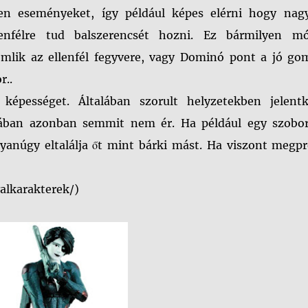
tlen eseményeket, így például képes elérni hogy nag
lenfélre tud balszerencsét hozni. Ez bármilyen m
omlik az ellenfél fegyvere, vagy Dominó pont a jó go
r..
épességet. Általában szorult helyzetekben jelentk
ában azonban semmit nem ér. Ha például egy szobor
yanúgy eltalálja őt mint bárki mást. Ha viszont megpr
alkarakterek/)