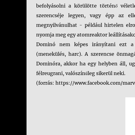
befolyásolni a körülötte történő véle
szerencséje legyen, vagy épp az el
megnyilvánulhat - például hirtelen elr
nyomja meg egy atomreaktor leállításako
Dominó nem képes irányítani ezt a k
(menekülés, harc). A szerencse önmag
Dominóra, akkor ha egy helyben áll, ug
félreugrani, valószínűleg sikerül neki.
(forrás: https://www.facebook.com/marv