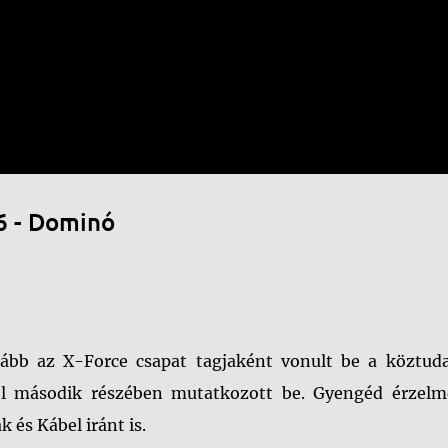
Ugrás a fő tartalomra
6 - Dominó
bb az X-Force csapat tagjaként vonult be a köztuda
ol második részében mutatkozott be. Gyengéd érzelm
 és Kábel iránt is.