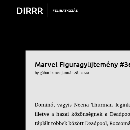
DIRRR
FELIRATKOZÁS
Marvel Figuragyűjtemény #3
by
gábor bence
január 28, 2020
Dominó, vagyis Neena Thurman leginká
illetve a hazai közönségnek a Deadpo
táplált többek között Deadpool, Rozsomák