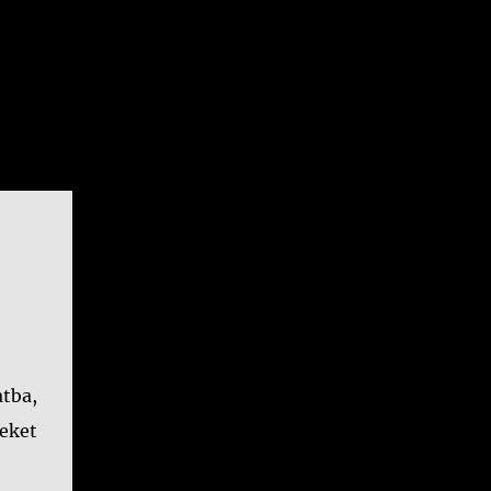
tba,
eket