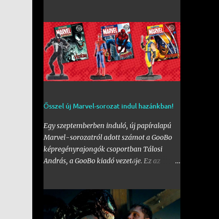
érdeklődővel. Az első fal mellett a Bogdáni
úti fal is be lett kebelezve, számtalan
rajzzal, és változatos stílusokkal. Nem is
szaporítanám szót, csekkoljátok a több
mint 60 képből álló galériát, az idei
legnagyobb hazai graffiti jam rajzaival!
Ősszel új Marvel-sorozat indul hazánkban!
Egy szeptemberben induló, új papíralapú
Marvel-sorozatról adott számot a GooBo
képregényrajongók csoportban Tálosi
András, a GooBo kiadó vezetője. Ez az
újdonság pedig nem más lesz, mint a
külföldön a "
The Classic Marvel Figurine
Collection
" néven futott, 200 számot
megélt magazin, melynek minden része egy