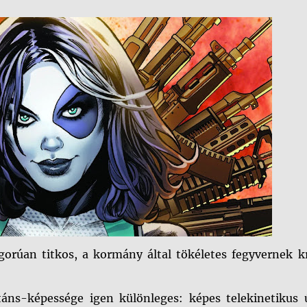
rúan titkos, a kormány által tökéletes fegyvernek kr
áns-képessége igen különleges: képes telekinetikus 