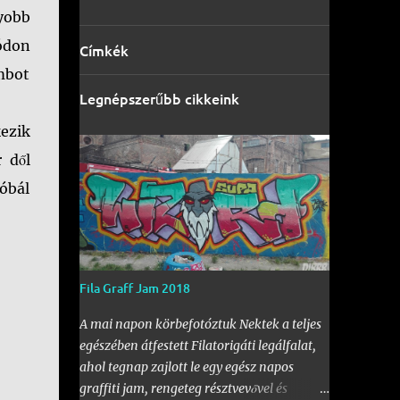
yobb
ódon
Címkék
mbot
Legnépszerűbb cikkeink
ezik
 dől
óbál
Fila Graff Jam 2018
A mai napon körbefotóztuk Nektek a teljes
egészében átfestett Filatorigáti legálfalat,
ahol tegnap zajlott le egy egész napos
graffiti jam, rengeteg résztvevővel és