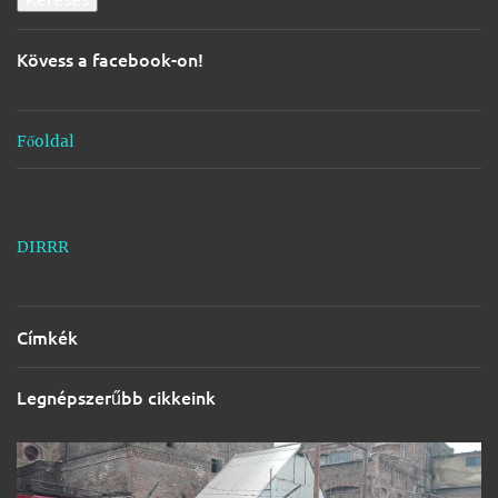
é
s
Kövess a facebook-on!
e
k
Főoldal
DIRRR
Címkék
Legnépszerűbb cikkeink