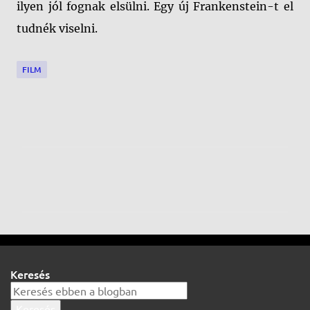
ilyen jól fognak elsülni. Egy új Frankenstein-t el
tudnék viselni.
FILM
M
e
g
j
e
g
Keresés
y
z