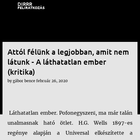
DIRRR
Ugrás a fő tartalomra
FELIRATKOZÁS
Attól félünk a legjobban, amit nem
látunk - A láthatatlan ember
(kritika)
by
gábor bence
február 26, 2020
Láthatatlan ember. Pofonegyszerű, ma már talán
unalmasnak ható ötlet. H.G. Wells 1897-es
regénye alapján a Universal elkészítette a