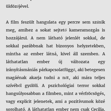
üldözőjével.
A film feszült hangulata egy percre sem szűnik
meg, amihez a sokat sejtető kameramozgás is
hozzájárul. A nem látható jelenlét sokkal, de
sokkal parábbnak hat bizonyos helyzetekben,
mintha az ember látná, kivel áll szemben. A
láthatatlan ember új változata egy
irányításmániás párkapcsolatfüggő, aki betegesen
magáénak akarja tudni a nőt, aki mára teljes
szívéből gyűlöli. A pszichológiai terror sokkal
hangsúlyosabban a filmben, mint a vérfröcsögés,
vagy explicit jelenetek, ami a pozitívumok közé
sorolható. A láthatatlan ember nem csak Cecilia,