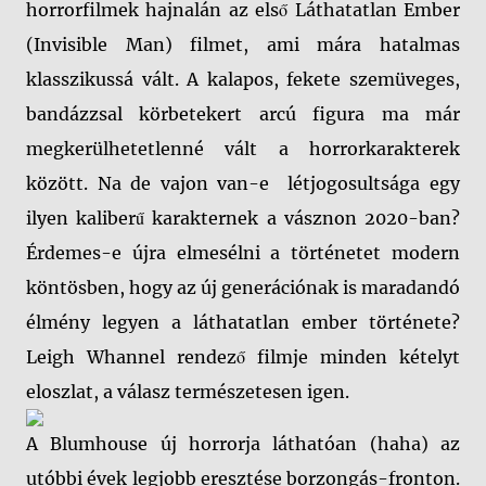
horrorfilmek hajnalán az első Láthatatlan Ember
(Invisible Man) filmet, ami mára hatalmas
klasszikussá vált. A kalapos, fekete szemüveges,
bandázzsal körbetekert arcú figura ma már
megkerülhetetlenné vált a horrorkarakterek
között. Na de vajon van-e létjogosultsága egy
ilyen kaliberű karakternek a vásznon 2020-ban?
Érdemes-e újra elmesélni a történetet modern
köntösben, hogy az új generációnak is maradandó
élmény legyen a láthatatlan ember története?
Leigh Whannel rendező filmje minden kételyt
eloszlat, a válasz természetesen igen.
A Blumhouse új horrorja láthatóan (haha) az
utóbbi évek legjobb eresztése borzongás-fronton.