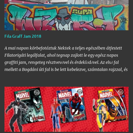
Fila Graff Jam 2018
A mai napon körbefotóztuk Nektek a teljes egészében átfestett
Filatorigáti legálfalat, ahol tegnap zajlott le egy egész napos
graffiti jam, rengeteg résztvevővel és érdeklődővel. Az első fal
mellett a Bogdáni úti fal is be lett kebelezve, számtalan rajzzal, és
változatos stílusokkal. Nem is szaporítanám szót, csekkoljátok a
több mint 60 képből álló galériát, az idei legnagyobb hazai
graffiti jam rajzaival!