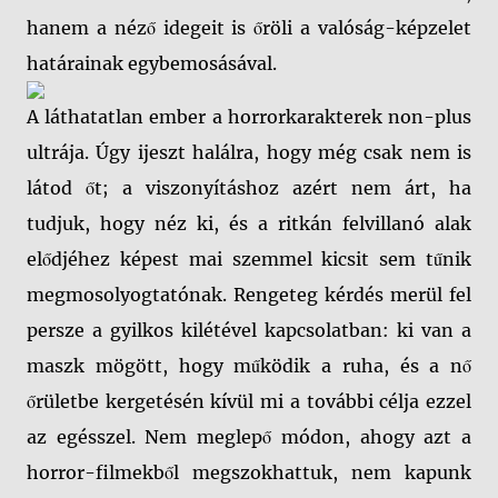
hanem a néző idegeit is őröli a valóság-képzelet
határainak egybemosásával.
A láthatatlan ember a horrorkarakterek non-plus
ultrája. Úgy ijeszt halálra, hogy még csak nem is
látod őt; a viszonyításhoz azért nem árt, ha
tudjuk, hogy néz ki, és a ritkán felvillanó alak
elődjéhez képest mai szemmel kicsit sem tűnik
megmosolyogtatónak. Rengeteg kérdés merül fel
persze a gyilkos kilétével kapcsolatban: ki van a
maszk mögött, hogy működik a ruha, és a nő
őrületbe kergetésén kívül mi a további célja ezzel
az egésszel. Nem meglepő módon, ahogy azt a
horror-filmekből megszokhattuk, nem kapunk