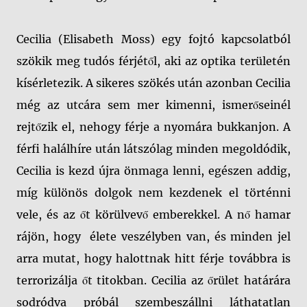
Cecilia (Elisabeth Moss) egy fojtó kapcsolatból
szökik meg tudós férjétől, aki az optika területén
kísérletezik. A sikeres szökés után azonban Cecilia
még az utcára sem mer kimenni, ismerőseinél
rejtőzik el, nehogy férje a nyomára bukkanjon. A
férfi halálhíre után látszólag minden megoldódik,
Cecilia is kezd újra önmaga lenni, egészen addig,
míg különös dolgok nem kezdenek el történni
vele, és az őt körülvevő emberekkel. A nő hamar
rájön, hogy élete veszélyben van, és minden jel
arra mutat, hogy halottnak hitt férje továbbra is
terrorizálja őt titokban. Cecilia az őrület határára
sodródva próbál szembeszállni láthatatlan