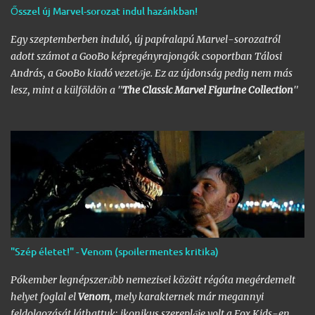
Ősszel új Marvel-sorozat indul hazánkban!
Egy szeptemberben induló, új papíralapú Marvel-sorozatról
adott számot a GooBo képregényrajongók csoportban Tálosi
András, a GooBo kiadó vezetője. Ez az újdonság pedig nem más
lesz, mint a külföldön a "
The Classic Marvel Figurine Collection
"
néven futott, 200 számot megélt magazin, melynek minden
része egy 20 oldalas "kisokos" az adott karakter eddigi
életpályájáról, egy róla mintázott ólomfigurával együtt.
Hazánkban már volt hasonló kaliberű próbálkozás a DC
figurákkal, de az a kísérlet hamar kudarcba fulladt, és kaszálták
a sorozatot. A kiadó ezúttal is az Eaglemoss lesz, a megjelenésre
pedig már nem is kell olyan sokat várnunk, alig néhány hét
múlva már a polcunkon tudhatjuk az első darabot. Az eredeti
sorozat 200 számot élt meg, ami azért nem kevés figurát jelent;
"Szép életet!" - Venom (spoilermentes kritika)
lehet készíteni hozzá az üres polcokat, melyek átrendezése már
így is folyamatosan borsot tör a képregényrajongók orra alá,
Pókember legnépszerűbb nemezisei között régóta megérdemelt
hála a Nagy
DC
- és
Marvel-Képregénygyűjtemény
egyre
helyet foglal el
Venom
, mely karakternek már megannyi
nagyobb helyet igénylő …
feldolgozását láthattuk; ikonikus szereplője volt a Fox Kids-en