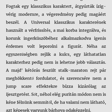
Fogtak egy klasszikus karaktert, átgyúrták ízig-
vérig modernre, a végeredmény pedig magáért
beszél. A Universal klasszikus karakterének
használt a vérfrissítés, a mai korba integrálva, és
korunk ingerküszöbéhez alkalmazkodva igenis
érdemes volt leporolni a figurát. Néha az
egyszerűségben rejlik a kulcs, egy láthatatlan
karakterhez pedig nem is lehetne jobb választás.
A majd' kétórás feszült stalk-maraton rejt pár
meghökkentő fordulatot, és szerencsére nem a
jump scare effektekre bízza kizárólag az
ijesztgetést. Sőt, néhol elég puritán módon nem is
kéne félnünk semmitől, de ha valami nem látható,
azt képesek vagyunk bárhova odaképzelni.