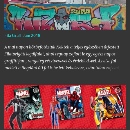
Fila Graff Jam 2018
A mai napon körbefotóztuk Nektek a teljes egészében átfestett
Filatorigáti legálfalat, ahol tegnap zajlott le egy egész napos
graffiti jam, rengeteg résztvevővel és érdeklődővel. Az első fal
mellett a Bogdáni úti fal is be lett kebelezve, számtalan rajzzal, és
változatos stílusokkal. Nem is szaporítanám szót, csekkoljátok a
több mint 60 képből álló galériát, az idei legnagyobb hazai
graffiti jam rajzaival!