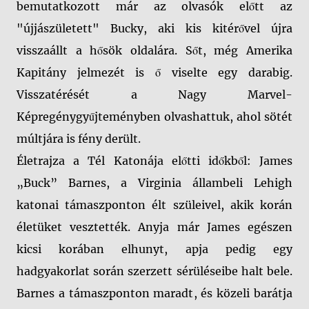
bemutatkozott már az olvasók előtt az
"újjászületett" Bucky, aki kis kitérővel újra
visszaállt a hősök oldalára. Sőt, még Amerika
Kapitány jelmezét is ő viselte egy darabig.
Visszatérését a Nagy Marvel-
Képregénygyűjteményben olvashattuk, ahol sötét
múltjára is fény derült.
Életrajza a Tél Katonája előtti időkből: James
„Buck” Barnes, a Virginia állambeli Lehigh
katonai támaszponton élt szüleivel, akik korán
életüket vesztették. Anyja már James egészen
kicsi korában elhunyt, apja pedig egy
hadgyakorlat során szerzett sérüléseibe halt bele.
Barnes a támaszponton maradt, és közeli barátja