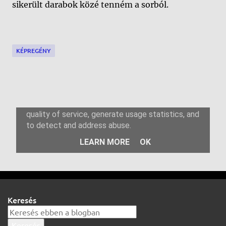
sikerült darabok közé tenném a sorból.
KÉPREGÉNY
M
e
g
j
e
g
Keresés
y
z