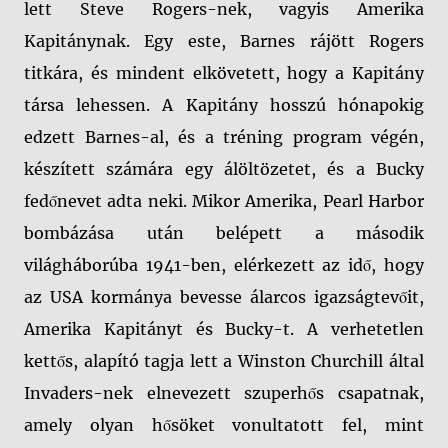
lett Steve Rogers-nek, vagyis Amerika
Kapitánynak. Egy este, Barnes rájött Rogers
titkára, és mindent elkövetett, hogy a Kapitány
társa lehessen. A Kapitány hosszú hónapokig
edzett Barnes-al, és a tréning program végén,
készített számára egy álöltözetet, és a Bucky
fedőnevet adta neki. Mikor Amerika, Pearl Harbor
bombázása után belépett a második
világháborúba 1941-ben, elérkezett az idő, hogy
az USA kormánya bevesse álarcos igazságtevőit,
Amerika Kapitányt és Bucky-t. A verhetetlen
kettős, alapító tagja lett a Winston Churchill által
Invaders-nek elnevezett szuperhős csapatnak,
amely olyan hősöket vonultatott fel, mint