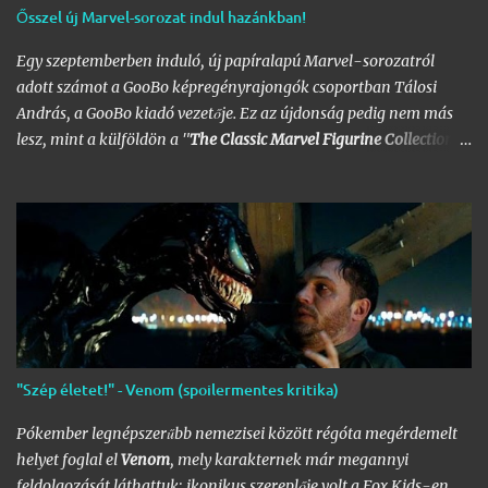
Ősszel új Marvel-sorozat indul hazánkban!
Egy szeptemberben induló, új papíralapú Marvel-sorozatról
adott számot a GooBo képregényrajongók csoportban Tálosi
András, a GooBo kiadó vezetője. Ez az újdonság pedig nem más
lesz, mint a külföldön a "
The Classic Marvel Figurine Collection
"
néven futott, 200 számot megélt magazin, melynek minden
része egy 20 oldalas "kisokos" az adott karakter eddigi
életpályájáról, egy róla mintázott ólomfigurával együtt.
Hazánkban már volt hasonló kaliberű próbálkozás a DC
figurákkal, de az a kísérlet hamar kudarcba fulladt, és kaszálták
a sorozatot. A kiadó ezúttal is az Eaglemoss lesz, a megjelenésre
pedig már nem is kell olyan sokat várnunk, alig néhány hét
múlva már a polcunkon tudhatjuk az első darabot. Az eredeti
sorozat 200 számot élt meg, ami azért nem kevés figurát jelent;
"Szép életet!" - Venom (spoilermentes kritika)
lehet készíteni hozzá az üres polcokat, melyek átrendezése már
így is folyamatosan borsot tör a képregényrajongók orra alá,
Pókember legnépszerűbb nemezisei között régóta megérdemelt
hála a Nagy
DC
- és
Marvel-Képregénygyűjtemény
egyre
helyet foglal el
Venom
, mely karakternek már megannyi
nagyobb helyet igénylő …
feldolgozását láthattuk; ikonikus szereplője volt a Fox Kids-en