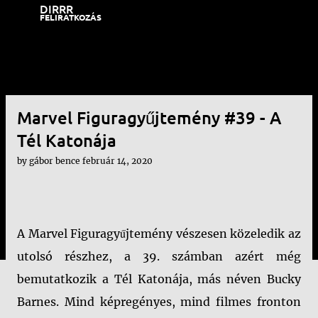
DIRRR
Ugrás a fő tartalomra
FELIRATKOZÁS
Marvel Figuragyűjtemény #39 - A
Tél Katonája
by
gábor bence
február 14, 2020
A Marvel Figuragyűjtemény vészesen közeledik az
utolsó részhez, a 39. számban azért még
bemutatkozik a Tél Katonája, más néven Bucky
Barnes. Mind képregényes, mind filmes fronton