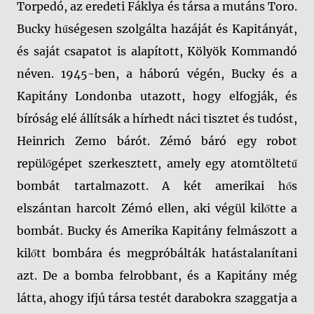
Torpedó, az eredeti Fáklya és társa a mutáns Toro.
Bucky hűségesen szolgálta hazáját és Kapitányát,
és saját csapatot is alapított, Kölyök Kommandó
néven. 1945-ben, a háború végén, Bucky és a
Kapitány Londonba utazott, hogy elfogják, és
bíróság elé állítsák a hírhedt náci tisztet és tudóst,
Heinrich Zemo bárót. Zémó báró egy robot
repülőgépet szerkesztett, amely egy atomtöltetű
bombát tartalmazott. A két amerikai hős
elszántan harcolt Zémó ellen, aki végül kilőtte a
bombát. Bucky és Amerika Kapitány felmászott a
kilőtt bombára és megpróbálták hatástalanítani
azt. De a bomba felrobbant, és a Kapitány még
látta, ahogy ifjú társa testét darabokra szaggatja a