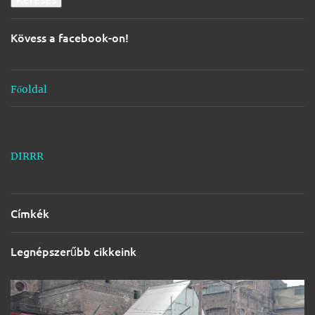
é
s
Kövess a facebook-on!
e
k
Főoldal
DIRRR
Címkék
Legnépszerűbb cikkeink