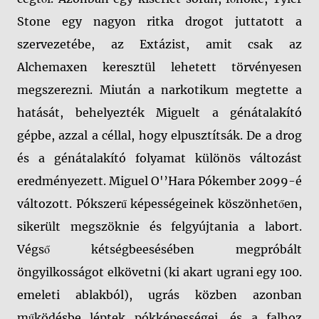
Stone egy nagyon ritka drogot juttatott a
szervezetébe, az Extázist, amit csak az
Alchemaxen keresztül lehetett törvényesen
megszerezni. Miután a narkotikum megtette a
hatását, behelyezték Miguelt a génátalakító
gépbe, azzal a céllal, hogy elpusztítsák. De a drog
és a génátalakító folyamat különös változást
eredményezett. Miguel O'’Hara Pókember 2099-é
változott. Pókszerű képességeinek köszönhetően,
sikerült megszöknie és felgyújtania a labort.
Végső kétségbeesésében megpróbált
öngyilkosságot elkövetni (ki akart ugrani egy 100.
emeleti ablakból), ugrás közben azonban
működésbe léptek pókképességei, és a falhoz