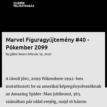
DIRRR
Ugrás a fő tartalomra
FELIRATKOZÁS
Marvel Figuragyűjtemény #40 -
Pókember 2099
by
gábor bence
február 19, 2020
A távoli jövő, 2099 Pókembere 1992-ben
mutatkozott be az amerikai képregényolvasóknak
az Amazing Spider-Man jubileumi, 365.
számában pár oldal erejéig, majd rá három