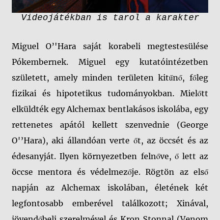
Videojátékban is tarol a karakter
Miguel O’'Hara saját korabeli megtestesülése
Pókembernek. Miguel egy kutatóintézetben
született, amely minden területen kitűnő, főleg
fizikai és hipotetikus tudományokban. Mielőtt
elküldték egy Alchemax bentlakásos iskolába, egy
rettenetes apától kellett szenvednie (George
O'’Hara), aki állandóan verte őt, az öccsét és az
édesanyját. Ilyen környezetben felnőve, ő lett az
öccse mentora és védelmezője. Rögtön az első
napján az Alchemax iskolában, életének két
legfontosabb emberével találkozott; Xinával,
jövendőbeli szerelmével és Kron Stonnal (Venom