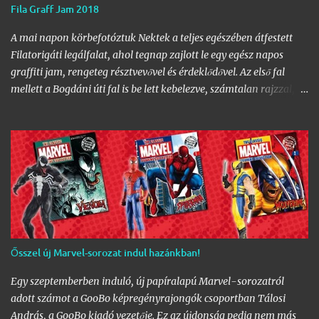
Fila Graff Jam 2018
A mai napon körbefotóztuk Nektek a teljes egészében átfestett
Filatorigáti legálfalat, ahol tegnap zajlott le egy egész napos
graffiti jam, rengeteg résztvevővel és érdeklődővel. Az első fal
mellett a Bogdáni úti fal is be lett kebelezve, számtalan rajzzal, és
változatos stílusokkal. Nem is szaporítanám szót, csekkoljátok a
több mint 60 képből álló galériát, az idei legnagyobb hazai
graffiti jam rajzaival!
Ősszel új Marvel-sorozat indul hazánkban!
Egy szeptemberben induló, új papíralapú Marvel-sorozatról
adott számot a GooBo képregényrajongók csoportban Tálosi
András, a GooBo kiadó vezetője. Ez az újdonság pedig nem más