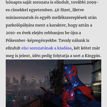
hónapra saját sorozata is elindult, további 2099-
es címekkel egyetemben. 46 füzet, illetve
minisorozatok és egyéb mellékszereplések után
parkolópályára ment a karakter, hogy aztán a
2010-es évek elején robbanjon be újra a
Pókember-képregényekbe. Tavaly nálunk is
elindult
első sorozatának a kiadása
, két kötet már
meg is jelent, idén pedig folytatja a sort a Kingpin.