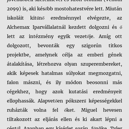
2099) is, aki később mostohatestvére lett. Miután
iskoláit kitűnő eredménnyel elvégezte, az
Alchemax Iparvállalatnál kezdett dolgozni és ő
lett az intézmény egyik vezetője. Amíg ott
dolgozott, bevonták egy szigorún titkos
projektbe, amelynek célja az emberi gének
átalakítása, létrehozva olyan szuperembereket,
akik képesek hatalmas súlyokat megmozgatni,
falon mászni, és ily módon beosonni más
cégekhez, hogy azok kutatási eredményeit
ellophassák. Alapvetően pókszerű képességekkel
ruházták volna fel őket. Miguel hevesen
tiltakozott az eljárás ellen és ki akart lépni a
cégtől. Azonban egy kísérlet során, főnöke, Tyler