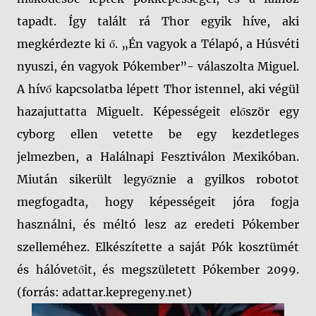
tapadt. Így talált rá Thor egyik híve, aki
megkérdezte ki ő. „Én vagyok a Télapó, a Húsvéti
nyuszi, én vagyok Pókember”- válaszolta Miguel.
A hívő kapcsolatba lépett Thor istennel, aki végül
hazajuttatta Miguelt. Képességeit először egy
cyborg ellen vetette be egy kezdetleges
jelmezben, a Halálnapi Fesztiválon Mexikóban.
Miután sikerült legyőznie a gyilkos robotot
megfogadta, hogy képességeit jóra fogja
használni, és méltó lesz az eredeti Pókember
szelleméhez. Elkészítette a saját Pók kosztümét
és hálóvetőit, és megszületett Pókember 2099.
(forrás: adattar.kepregeny.net)