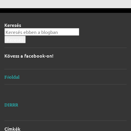
j
e
g
Keresés
y
z
é
s
Kövess a facebook-on!
e
k
Főoldal
DIRRR
Címkék