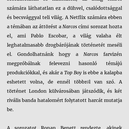
számára láthatatlan ez a dühvel, csalódottsággal
és becsvággyal teli világ. A Netflix számára ebben
a témában az áttörést a
Narcos
című sorozat hozta
el, ami Pablo Escobar, a világ valaha élt
leghatalmasabb drogbárójának történetét meséli
el. Gondolhatnánk hogy a
Narcos
farvizén
megpróbálnak felevezni hasonló témájú
produkciókkal, és akár a
Top Boy
is ebbe a kalapba
eshetett volna, de ennél többről van szó. A
történet London külvárosában játszódik, és két
rivális banda hatalomért folytatott harcát mutatja
be.
A sorozatot Ronan Benett rendezte, akinek