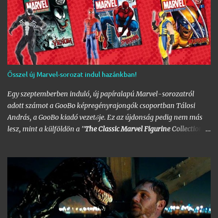
Ősszel új Marvel-sorozat indul hazánkban!
Egy szeptemberben induló, új papíralapú Marvel-sorozatról
adott számot a GooBo képregényrajongók csoportban Tálosi
András, a GooBo kiadó vezetője. Ez az újdonság pedig nem más
lesz, mint a külföldön a "
The Classic Marvel Figurine Collection
"
néven futott, 200 számot megélt magazin, melynek minden
része egy 20 oldalas "kisokos" az adott karakter eddigi
életpályájáról, egy róla mintázott ólomfigurával együtt.
Hazánkban már volt hasonló kaliberű próbálkozás a DC
figurákkal, de az a kísérlet hamar kudarcba fulladt, és kaszálták
a sorozatot. A kiadó ezúttal is az Eaglemoss lesz, a megjelenésre
pedig már nem is kell olyan sokat várnunk, alig néhány hét