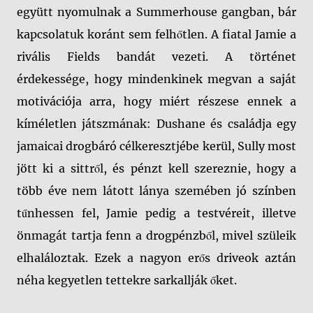
együtt nyomulnak a Summerhouse gangban, bár
kapcsolatuk koránt sem felhőtlen. A fiatal Jamie a
rivális Fields bandát vezeti. A történet
érdekessége, hogy mindenkinek megvan a saját
motivációja arra, hogy miért részese ennek a
kíméletlen játszmának: Dushane és családja egy
jamaicai drogbáró célkeresztjébe kerül, Sully most
jött ki a sittről, és pénzt kell szereznie, hogy a
több éve nem látott lánya szemében jó színben
tűnhessen fel, Jamie pedig a testvéreit, illetve
önmagát tartja fenn a drogpénzből, mivel szüleik
elhaláloztak. Ezek a nagyon erős driveok aztán
néha kegyetlen tettekre sarkallják őket.