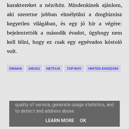
karaktereket a nézőhöz. Mindenkinek ajánlom,
aki szeretne jobban elmélyülni a drogbiznisz
kegyetlen világában, és egy jó hír a végére:
bejelentették a második évadot, úgyhogy nem
kell félni, hogy ez csak egy egyévados kóstoló
volt.
DRAMA
DRUGS
NETFLIX
TOP BOY
UNITED KINGDOM
M
e
g