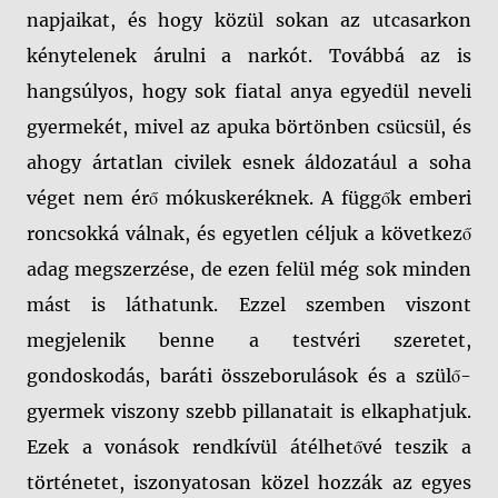
napjaikat, és hogy közül sokan az utcasarkon
kénytelenek árulni a narkót. Továbbá az is
hangsúlyos, hogy sok fiatal anya egyedül neveli
gyermekét, mivel az apuka börtönben csücsül, és
ahogy ártatlan civilek esnek áldozatául a soha
véget nem érő mókuskeréknek. A függők emberi
roncsokká válnak, és egyetlen céljuk a következő
adag megszerzése, de ezen felül még sok minden
mást is láthatunk. Ezzel szemben viszont
megjelenik benne a testvéri szeretet,
gondoskodás, baráti összeborulások és a szülő-
gyermek viszony szebb pillanatait is elkaphatjuk.
Ezek a vonások rendkívül átélhetővé teszik a
történetet, iszonyatosan közel hozzák az egyes