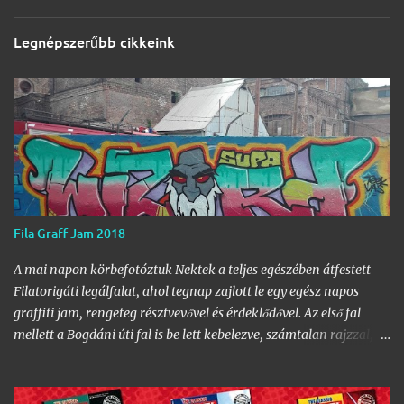
Legnépszerűbb cikkeink
Fila Graff Jam 2018
A mai napon körbefotóztuk Nektek a teljes egészében átfestett
Filatorigáti legálfalat, ahol tegnap zajlott le egy egész napos
graffiti jam, rengeteg résztvevővel és érdeklődővel. Az első fal
mellett a Bogdáni úti fal is be lett kebelezve, számtalan rajzzal, és
változatos stílusokkal. Nem is szaporítanám szót, csekkoljátok a
több mint 60 képből álló galériát, az idei legnagyobb hazai
graffiti jam rajzaival!