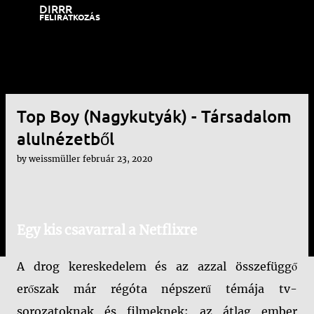
DIRRR
Ugrás a fő tartalomra
FELIRATKOZÁS
Top Boy (Nagykutyák) - Társadalom
alulnézetből
by
weissmüller
február 23, 2020
Egy kis csavarral a Netflixre
A drog kereskedelem és az azzal összefüggő
erőszak már régóta népszerű témája tv-
sorozatoknak és filmeknek; az átlag ember