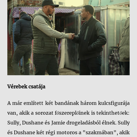
Vérebek csatája
A már említett két bandának három kulcsfigurája
van, akik a sorozat főszereplőinek is tekinthetőek:
Sully, Dushane és Jamie drogeladásból élnek. Sully
és Dushane két régi motoros a "szakmában", akik