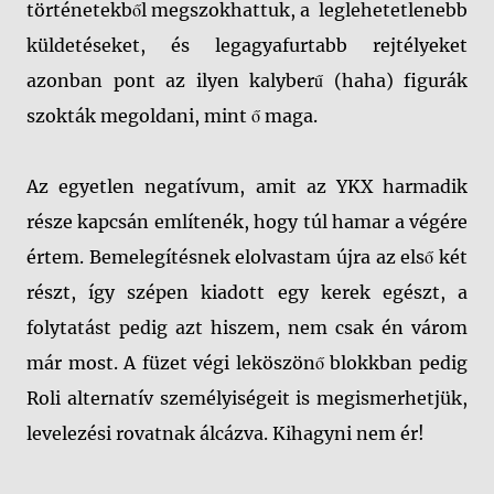
történetekből megszokhattuk, a leglehetetlenebb
küldetéseket, és legagyafurtabb rejtélyeket
azonban pont az ilyen kalyberű (haha) figurák
szokták megoldani, mint ő maga.
Az egyetlen negatívum, amit az YKX harmadik
része kapcsán említenék, hogy túl hamar a végére
értem. Bemelegítésnek elolvastam újra az első két
részt, így szépen kiadott egy kerek egészt, a
folytatást pedig azt hiszem, nem csak én várom
már most. A füzet végi leköszönő blokkban pedig
Roli alternatív személyiségeit is megismerhetjük,
levelezési rovatnak álcázva. Kihagyni nem ér!