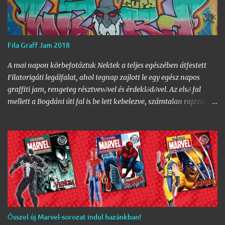
Fila Graff Jam 2018
A mai napon körbefotóztuk Nektek a teljes egészében átfestett
Filatorigáti legálfalat, ahol tegnap zajlott le egy egész napos
graffiti jam, rengeteg résztvevővel és érdeklődővel. Az első fal
mellett a Bogdáni úti fal is be lett kebelezve, számtalan rajzzal, és
változatos stílusokkal. Nem is szaporítanám szót, csekkoljátok a
több mint 60 képből álló galériát, az idei legnagyobb hazai
graffiti jam rajzaival!
Ősszel új Marvel-sorozat indul hazánkban!