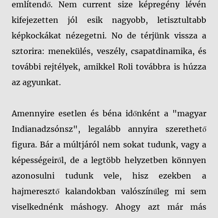
említendő. Nem current size képregény lévén
kifejezetten jól esik nagyobb, letisztultabb
képkockákat nézegetni. No de térjünk vissza a
sztorira: menekülés, veszély, csapatdinamika, és
további rejtélyek, amikkel Roli továbbra is húzza
az agyunkat.
Amennyire esetlen és béna időnként a "magyar
Indianadzsónsz", legalább annyira szerethető
figura. Bár a múltjáról nem sokat tudunk, vagy a
képességeiről, de a legtöbb helyzetben könnyen
azonosulni tudunk vele, hisz ezekben a
hajmeresztő kalandokban valószínűleg mi sem
viselkednénk máshogy. Ahogy azt már más