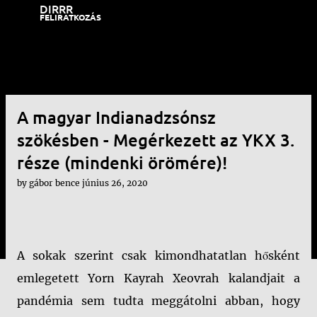
DIRRR
Ugrás a fő tartalomra
FELIRATKOZÁS
A magyar Indianadzsónsz
szökésben - Megérkezett az YKX 3.
része (mindenki örömére)!
by
gábor bence
június 26, 2020
A sokak szerint csak kimondhatatlan hősként
emlegetett Yorn Kayrah Xeovrah kalandjait a
pandémia sem tudta meggátolni abban, hogy