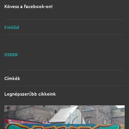
s
Kövess a facebook-on!
e
k
Főoldal
DIRRR
Címkék
Legnépszerűbb cikkeink