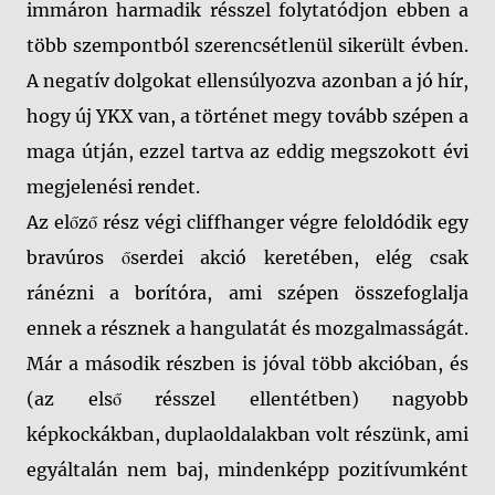
immáron harmadik résszel folytatódjon ebben a
több szempontból szerencsétlenül sikerült évben.
A negatív dolgokat ellensúlyozva azonban a jó hír,
hogy új YKX van, a történet megy tovább szépen a
maga útján, ezzel tartva az eddig megszokott évi
megjelenési rendet.
Az előző rész végi cliffhanger végre feloldódik egy
bravúros őserdei akció keretében, elég csak
ránézni a borítóra, ami szépen összefoglalja
ennek a résznek a hangulatát és mozgalmasságát.
Már a második részben is jóval több akcióban, és
(az első résszel ellentétben) nagyobb
képkockákban, duplaoldalakban volt részünk, ami
egyáltalán nem baj, mindenképp pozitívumként