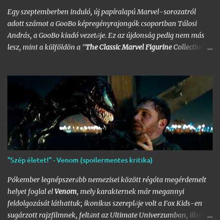
Egy szeptemberben induló, új papíralapú Marvel-sorozatról
adott számot a GooBo képregényrajongók csoportban Tálosi
András, a GooBo kiadó vezetője. Ez az újdonság pedig nem más
lesz, mint a külföldön a "
The Classic Marvel Figurine Collection
"
néven futott, 200 számot megélt magazin, melynek minden
része egy 20 oldalas "kisokos" az adott karakter eddigi
életpályájáról, egy róla mintázott ólomfigurával együtt.
Hazánkban már volt hasonló kaliberű próbálkozás a DC
figurákkal, de az a kísérlet hamar kudarcba fulladt, és kaszálták
a sorozatot. A kiadó ezúttal is az Eaglemoss lesz, a megjelenésre
pedig már nem is kell olyan sokat várnunk, alig néhány hét
múlva már a polcunkon tudhatjuk az első darabot. Az eredeti
sorozat 200 számot élt meg, ami azért nem kevés figurát jelent;
"Szép életet!" - Venom (spoilermentes kritika)
lehet készíteni hozzá az üres polcokat, melyek átrendezése már
így is folyamatosan borsot tör a képregényrajongók orra alá,
Pókember legnépszerűbb nemezisei között régóta megérdemelt
hála a Nagy
DC
- és
Marvel-Képregénygyűjtemény
egyre
helyet foglal el
Venom
, mely karakternek már megannyi
nagyobb helyet igénylő …
feldolgozását láthattuk; ikonikus szereplője volt a Fox Kids-en
sugárzott rajzfilmnek, feltűnt az Ultimate Univerzumban, illetve